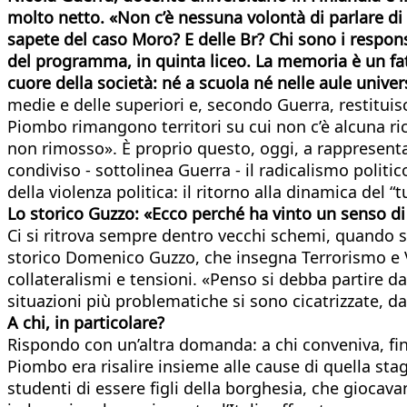
molto netto. «Non c’è nessuna volontà di parlare di q
sapete del caso Moro? E delle Br? Chi sono i responsa
del programma, in quinta liceo. La memoria è un fatto
cuore della società: né a scuola né nelle aule univer
medie e delle superiori e, secondo Guerra, restituis
Piombo rimangono territori su cui non c’è alcuna ric
non rimosso». È proprio questo, oggi, a rappresentar
condiviso - sottolinea Guerra - il radicalismo poli
della violenza politica: il ritorno alla dinamica del “tu
Lo storico Guzzo: «Ecco perché ha vinto un senso di
Ci si ritrova sempre dentro vecchi schemi, quando s
storico Domenico Guzzo, che insegna Terrorismo e Vio
collateralismi e tensioni. «Penso si debba partire d
situazioni più problematiche si sono cicatrizzate, d
A chi, in particolare?
Rispondo con un’altra domanda: a chi conveniva, fini
Piombo era risalire insieme alle cause di quella sta
studenti di essere figli della borghesia, che giocav