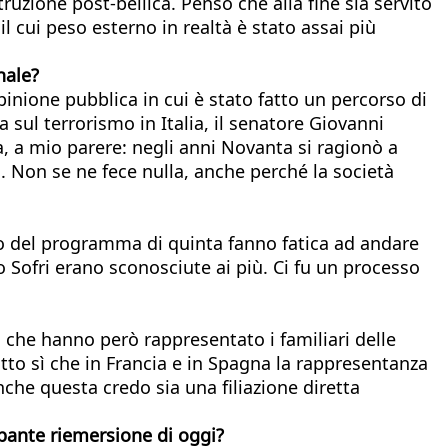
ruzione post-bellica. Penso che alla fine sia servito
il cui peso esterno in realtà è stato assai più
nale?
pinione pubblica in cui è stato fatto un percorso di
 sul terrorismo in Italia, il senatore Giovanni
a, a mio parere: negli anni Novanta si ragionò a
o. Non se ne fece nulla, anche perché la società
to del programma di quinta fanno fatica ad andare
 Sofri erano sconosciute ai più. Ci fu un processo
 che hanno però rappresentato i familiari delle
atto sì che in Francia e in Spagna la rappresentanza
Anche questa credo sia una filiazione diretta
cupante riemersione di oggi?