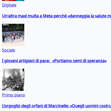
Digitale
Un'altra maxi multa a Meta perché «danneggia la salute m
Sociale
I giovani artigiani di pace: «Portiamo semi di speranza»
Primo piano
L’orgoglio degli orfani di Marcinelle: «Quegli uomini costr