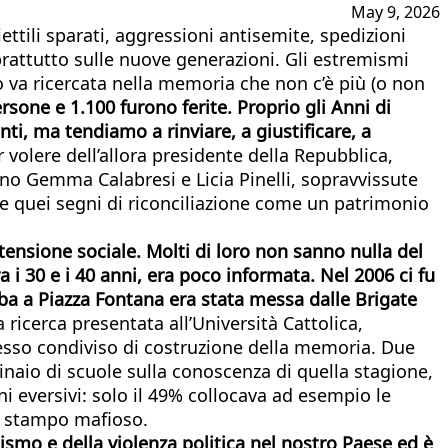
May 9, 2026
ttili sparati, aggressioni antisemite, spedizioni
oprattutto sulle nuove generazioni. Gli estremismi
to va ricercata nella memoria che non c’è più (o non
ersone e 1.100 furono ferite. Proprio gli Anni di
i, ma tendiamo a rinviare, a giustificare, a
r volere dell’allora presidente della Repubblica,
ano Gemma Calabresi e Licia Pinelli, sopravvissute
re quei segni di riconciliazione come un patrimonio
tensione sociale. Molti di loro non sanno nulla del
 i 30 e i 40 anni, era poco informata. Nel 2006 ci fu
mba a Piazza Fontana era stata messa dalle Brigate
 ricerca presentata all’Università Cattolica,
cesso condiviso di costruzione della memoria. Due
naio di scuole sulla conoscenza di quella stagione,
 eversivi: solo il 49% collocava ad esempio le
di stampo mafioso.
lismo e della violenza politica nel nostro Paese ed è