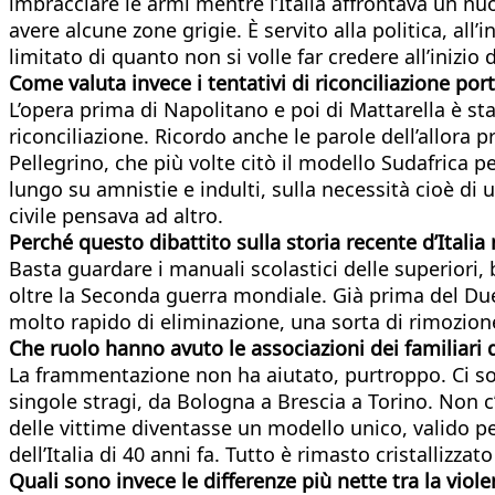
imbracciare le armi mentre l’Italia affrontava un nuo
avere alcune zone grigie. È servito alla politica, all
limitato di quanto non si volle far credere all’inizio
Come valuta invece i tentativi di riconciliazione port
L’opera prima di Napolitano e poi di Mattarella è st
riconciliazione. Ricordo anche le parole dell’allora
Pellegrino, che più volte citò il modello Sudafrica 
lungo su amnistie e indulti, sulla necessità cioè di
civile pensava ad altro.
Perché questo dibattito sulla storia recente d’Italia
Basta guardare i manuali scolastici delle superiori
oltre la Seconda guerra mondiale. Già prima del Due
molto rapido di eliminazione, una sorta di rimozione
Che ruolo hanno avuto le associazioni dei familiari d
La frammentazione non ha aiutato, purtroppo. Ci son
singole stragi, da Bologna a Brescia a Torino. Non c’
delle vittime diventasse un modello unico, valido per t
dell’Italia di 40 anni fa. Tutto è rimasto cristallizzato
Quali sono invece le differenze più nette tra la viol