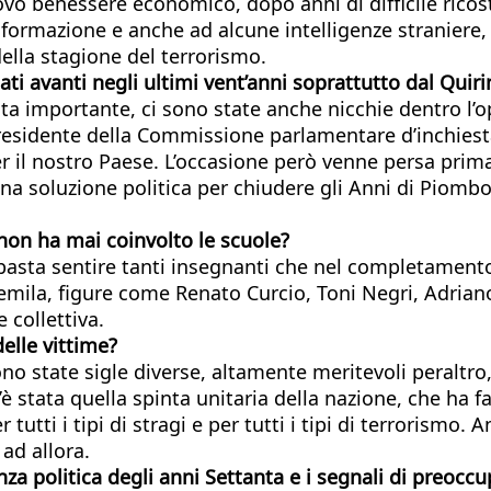
vo benessere economico, dopo anni di difficile ricost
’informazione e anche ad alcune intelligenze straniere, 
 della stagione del terrorismo.
ati avanti negli ultimi vent’anni soprattutto dal Quiri
ata importante, ci sono state anche nicchie dentro l’o
 presidente della Commissione parlamentare d’inchiesta
per il nostro Paese. L’occasione però venne persa prim
 una soluzione politica per chiudere gli Anni di Piomb
 non ha mai coinvolto le scuole?
, basta sentire tanti insegnanti che nel completamen
mila, figure come Renato Curcio, Toni Negri, Adriano
 collettiva.
elle vittime?
o state sigle diverse, altamente meritevoli peraltro,
è stata quella spinta unitaria della nazione, che ha f
utti i tipi di stragi e per tutti i tipi di terrorismo. 
 ad allora.
enza politica degli anni Settanta e i segnali di preoc