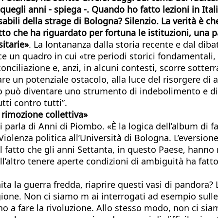
uegli anni - spiega -. Quando ho fatto lezioni in Ital
bili della strage di Bologna? Silenzio. La verità è ch
 che ha riguardato per fortuna le istituzioni, una par
sitarie»
. La lontananza dalla storia recente e dal diba
ce un quadro in cui «tre periodi storici fondamentali,
onciliazione e, anzi, in alcuni contesti, scorre sott
e un potenziale ostacolo, alla luce del risorgere di a
tico può diventare uno strumento di indebolimento e d
tti contro tutti”.
 rimozione collettiva»
i parla di Anni di Piombo. «È la logica dell’album di
lenza politica all’Università di Bologna. L’eversione 
al fatto che gli anni Settanta, in questo Paese, hanno
all’altro tenere aperte condizioni di ambiguità ha fat
ta la guerra fredda, riaprire questi vasi di pandora? 
gione. Non ci siamo m ai interrogati ad esempio sulle
ano a fare la rivoluzione. Allo stesso modo, non ci si