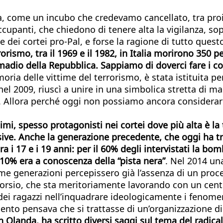
ra, come un incubo che credevamo cancellato, tra proie
eoccupanti, che chiedono di tenere alta la vigilanza, s
e dei cortei pro-Pal, e forse la ragione di tutto ques
orismo, tra il 1969 e il 1982, in Italia morirono 350 p
io della Repubblica. Sappiamo di doverci fare i cont
oria delle vittime del terrorismo, è stata istituita pe
nel 2009, riuscì a unire in una simbolica stretta di m
dio. Allora perché oggi non possiamo ancora considera
mi, spesso protagonisti nei cortei dove più alta è la 
sive. Anche la generazione precedente, che oggi ha tra
 i 17 e i 19 anni: per il 60% degli intervistati la bo
 10% era a conoscenza della “pista nera”
. Nel 2014 una
ime generazioni percepissero già l’assenza di un pro
orsio, che sta meritoriamente lavorando con un centi
ei ragazzi nell’inquadrare ideologicamente i fenomeni
 cento pensava che si trattasse di un’organizzazione 
n Olanda, ha scritto diversi saggi sul tema del radica