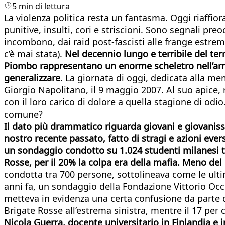
5 min di lettura
La violenza politica resta un fantasma. Oggi riaffio
punitive, insulti, cori e striscioni. Sono segnali pr
incombono, dai raid post-fascisti alle frange estrem
c’è mai stata).
Nel decennio lungo e terribile del terr
Piombo rappresentano un enorme scheletro nell’armad
generalizzare
. La giornata di oggi, dedicata alla mem
Giorgio Napolitano, il 9 maggio 2007. Al suo apice, 
con il loro carico di dolore a quella stagione di o
comune?
Il dato più drammatico riguarda giovani e giovanissi
nostro recente passato, fatto di stragi e azioni ever
un sondaggio condotto su 1.024 studenti milanesi tra
Rosse, per il 20% la colpa era della mafia. Meno del
condotta tra 700 persone, sottolineava come le ult
anni fa, un sondaggio della Fondazione Vittorio Occ
metteva in evidenza una certa confusione da parte d
Brigate Rosse all’estrema sinistra, mentre il 17 per
Nicola Guerra, docente universitario in Finlandia e i