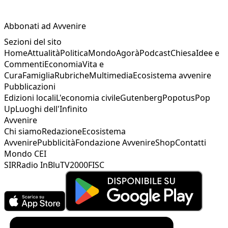
Abbonati ad Avvenire
Sezioni del sito
Home
Attualità
Politica
Mondo
Agorà
Podcast
Chiesa
Idee e
Commenti
Economia
Vita e
Cura
Famiglia
Rubriche
Multimedia
Ecosistema avvenire
Pubblicazioni
Edizioni locali
L'economia civile
Gutenberg
Popotus
Pop
Up
Luoghi dell'Infinito
Avvenire
Chi siamo
Redazione
Ecosistema
Avvenire
Pubblicità
Fondazione Avvenire
Shop
Contatti
Mondo CEI
SIR
Radio InBlu
TV2000
FISC