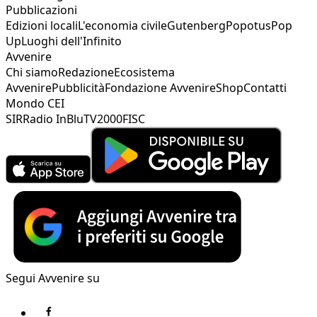
Pubblicazioni
Edizioni locali
L'economia civile
Gutenberg
Popotus
Pop
Up
Luoghi dell'Infinito
Avvenire
Chi siamo
Redazione
Ecosistema
Avvenire
Pubblicità
Fondazione Avvenire
Shop
Contatti
Mondo CEI
SIR
Radio InBlu
TV2000
FISC
Segui Avvenire su