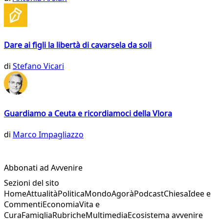
Dare ai figli la libertà di cavarsela da soli
di
Stefano Vicari
Guardiamo a Ceuta e ricordiamoci della Vlora
di
Marco Impagliazzo
Abbonati ad Avvenire
Sezioni del sito
Home
Attualità
Politica
Mondo
Agorà
Podcast
Chiesa
Idee e
Commenti
Economia
Vita e
Cura
Famiglia
Rubriche
Multimedia
Ecosistema avvenire