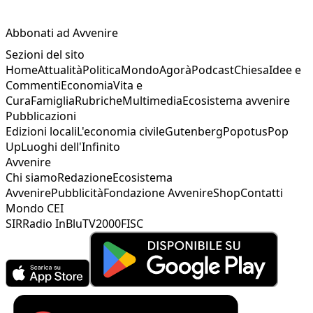
Abbonati ad Avvenire
Sezioni del sito
Home
Attualità
Politica
Mondo
Agorà
Podcast
Chiesa
Idee e
Commenti
Economia
Vita e
Cura
Famiglia
Rubriche
Multimedia
Ecosistema avvenire
Pubblicazioni
Edizioni locali
L'economia civile
Gutenberg
Popotus
Pop
Up
Luoghi dell'Infinito
Avvenire
Chi siamo
Redazione
Ecosistema
Avvenire
Pubblicità
Fondazione Avvenire
Shop
Contatti
Mondo CEI
SIR
Radio InBlu
TV2000
FISC