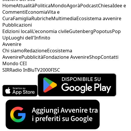
Home
Attualità
Politica
Mondo
Agorà
Podcast
Chiesa
Idee e
Commenti
Economia
Vita e
Cura
Famiglia
Rubriche
Multimedia
Ecosistema avvenire
Pubblicazioni
Edizioni locali
L'economia civile
Gutenberg
Popotus
Pop
Up
Luoghi dell'Infinito
Avvenire
Chi siamo
Redazione
Ecosistema
Avvenire
Pubblicità
Fondazione Avvenire
Shop
Contatti
Mondo CEI
SIR
Radio InBlu
TV2000
FISC