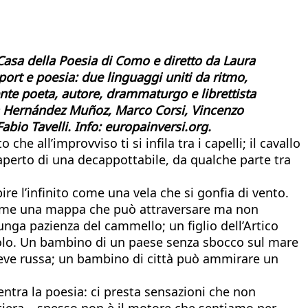
 Casa della Poesia di Como e diretto da Laura
ort e poesia: due linguaggi uniti da ritmo,
vente poeta, autore, drammaturgo e librettista
ra Hernández Muñoz, Marco Corsi, Vincenzo
bio Tavelli. Info: europainversi.org.
he all’improvviso ti si infila tra i capelli; il cavallo
o aperto di una decappottabile, da qualche parte tra
e l’infinito come una vela che si gonfia di vento.
 come una mappa che può attraversare ma non
unga pazienza del cammello; un figlio dell’Artico
a solo. Un bambino di un paese senza sbocco sul mare
neve russa; un bambino di città può ammirare un
tra la poesia: ci presta sensazioni che non
ostiera – spesso non è il motore che sentiamo per