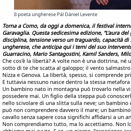
Il poeta ungherese Pál Dániel Levente
Torna a Como, da oggi a domenica, il festival intern
Garavaglia. Questa sedicesima edizione, “L’aura del 
disciplina, tensione verso un traguardo, capacità di s
ungherese, che anticipa qui i temi del suo interve
Guarracino, Mario Santagostini, Kamil Sanders, Milo
Che cos’è la libertà? A volte non è una dottrina, né un
sotto di te che scatta al galoppo; il vento salmastro
Nizza e Genova. La libertà, spesso, si comprende pr
E tuttavia nessuno nasce dentro la stessa metafora d
Un bambino nato in montagna può trovarlo nella vis
possedere mai. Un figlio della steppa può conoscerla 
nello scivolare di una slitta sulla neve; un bambin
può non comprendere davvero il mare; un bambino eg
cavallo senza sapere cosa significhi affidarsi a un a
Non comprendiamo tutto, ma lo accettiamo. Non lo 
abbiamo mai avuto. E se, un giorno, l’esperienza acca