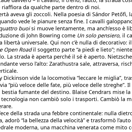
iaffiora da qualche parte dentro di noi.
libertà aveva gli zoccoli. Nella poesia di Sándor Pető
quando vede le pianure senza fine. I cavalli galoppa
 quattro buoi
si muove lentamente, ma anch’esso è liber
traduzione di John Bowring come
Un solo pensiero
, il 
libertà universale. Qui non c’è nulla di decorativo: il
he Open Road
il soggetto parte “a piedi e lieto”; nient
colo. La strada è aperta perché il sé è aperto. Nietzs
ante verso l’alto: Zarathustra sale, attraversa, rischia
rticale.
mily Dickinson vide la locomotiva “leccare le miglia”,
ia “più veloce delle fate, più veloce delle streghe”. Il
 bestia fumante del destino. Blaise Cendrars mise la 
 La tecnologia non cambiò solo i trasporti. Cambiò la
erare.
fece della strada una febbre continentale: nulla diet
sa, adorò “la bellezza della velocità” e trasformò l’au
edrale moderna, una macchina venerata come mito col