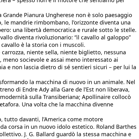
fi, la Grande Pianura Ungherese non è solo paesaggio
no, le mandrie rimbombano, l’orizzonte diventa una
o: una libertà democratica e rurale sotto le stelle.
cavallo diventa rivoluzionario: “il cavallo al galoppo”
 cavallo è la storia con i muscoli.
e carrozza, niente sella, niente biglietto, nessuna
che, meno socievole e assai meno interessato ai
 e non lascia dietro di sé sentieri sicuri – per lui la
 trasformando la macchina di nuovo in un animale. Nel
 treno di Endre Ady alla Gare de l’Est non liberava,
modernità sulla Transiberiana; Apollinaire collocò
 metafora. Una volta che la macchina divenne
ro, tutto davanti, l’America come motore
to da corsa in un nuovo idolo estetico. Roland Barthes
lettivo. J. G. Ballard guardò la stessa macchina e