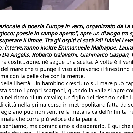
azionale di poesia Europa in versi, organizzato da La
gioco: poesie in campo aperto”, apre un dialogo tra sp
uperare il limite. Tra gli ospiti ci sarà Pál Dániel Le
nto; interverranno inoltre Emmanuelle Malhappe, Lau
 De Angelis, Roberto Galaverni, Gianmarco Gaspari, Fa
a costituzione, né segue una scelta. A volte è il vento c
 del mare che ti punge il viso attraverso il finestrin
ima con la pelle che con la mente.
ella libertà. Un bambino cresciuto sul mare può capir
ta sotto i propri scarponi, quando la valle si apre
nel ritmo di un cavallo; un figlio del deserto nella l
o di città nella prima corsa in metropolitana fatta d
iziano può non sentire la metafisica dell’infinita 
nimale che corre più veloce della paura.
sentiamo, ma cominciamo a desiderarlo. È qui che en
de davvero – il cavallo, il treno, l’auto, la strada c