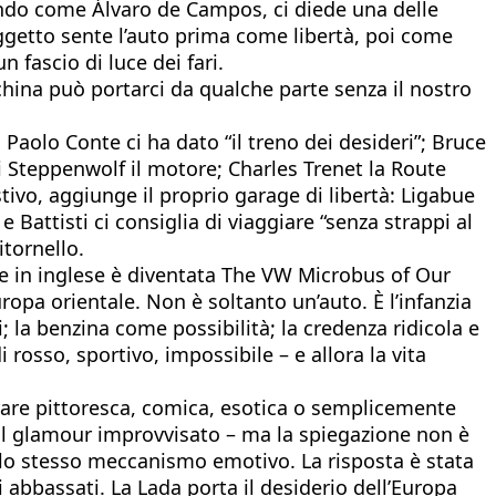
ivendo come Álvaro de Campos, ci diede una delle
oggetto sente l’auto prima come libertà, poi come
 fascio di luce dei fari.
hina può portarci da qualche parte senza il nostro
Paolo Conte ci ha dato “il treno dei desideri”; Bruce
li Steppenwolf il motore; Charles Trenet la Route
stivo, aggiunge il proprio garage di libertà: Ligabue
e Battisti ci consiglia di viaggiare “senza strappi al
itornello.
che in inglese è diventata The VW Microbus of Our
pa orientale. Non è soltanto un’auto. È l’infanzia
li; la benzina come possibilità; la credenza ridicola e
osso, sportivo, impossibile – e allora la vita
rare pittoresca, comica, esotica o semplicemente
a, il glamour improvvisato – ma la spiegazione non è
a lo stesso meccanismo emotivo. La risposta è stata
abbassati. La Lada porta il desiderio dell’Europa