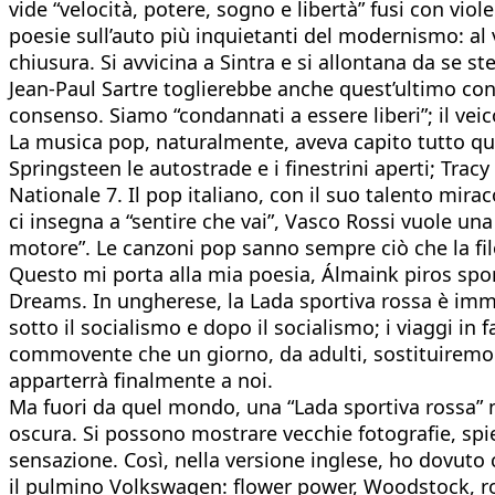
vide “velocità, potere, sogno e libertà” fusi con vi
poesie sull’auto più inquietanti del modernismo: al 
chiusura. Si avvicina a Sintra e si allontana da se s
Jean‑Paul Sartre toglierebbe anche quest’ultimo co
consenso. Siamo “condannati a essere liberi”; il vei
La musica pop, naturalmente, aveva capito tutto ques
Springsteen le autostrade e i finestrini aperti; Tra
Nationale 7. Il pop italiano, con il suo talento mira
ci insegna a “sentire che vai”, Vasco Rossi vuole una 
motore”. Le canzoni pop sanno sempre ciò che la filo
Questo mi porta alla mia poesia, Álmaink piros spor
Dreams. In ungherese, la Lada sportiva rossa è imme
sotto il socialismo e dopo il socialismo; i viaggi in f
commovente che un giorno, da adulti, sostituiremo la
apparterrà finalmente a noi.
Ma fuori da quel mondo, una “Lada sportiva rossa” 
oscura. Si possono mostrare vecchie fotografie, spie
sensazione. Così, nella versione inglese, ho dovuto
il pulmino Volkswagen: flower power, Woodstock, roa