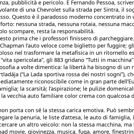
olenza, pubblicità e pericolo. E Fernando Pessoa, scr
volante di una Chevrolet sulla strada per Sintra, il s
tesso. Questo è il paradosso moderno concentrato in un
nforto: nessuna strada, nessuna rotaia, nessuna macc
colo scompare, resta la responsabilità.
to prima che i professori finissero di parcheggiare. 
cy Chapman l’auto veloce come biglietto per fuggire; g
coloso nel trasformare la metafisica in un ritornello e
“vita spericolata”, gli 883 gridano “Tutti in macchina” 
sofia a volte dimentica: la libertà ha bisogno di un r
tladája (“La Lada sportiva rossa dei nostri sogni”), 
diatamente riconoscibile come in gran parte dell’Euro
amiglia; la scarsità; l’aspirazione; le pulizie domenica
 vecchia auto familiare color crema con qualcosa di r
non porta con sé la stessa carica emotiva. Può semb
gare la penuria, le liste d’attesa, le auto di famigli
 cercare un altro veicolo: non la stessa macchina, m
d movie, giovinezza, musica, fuga, amore, finestrini 