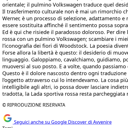
orientale; il pulmino Volkswagen traduce quel desider
Il trasferimento culturale non è mai un rimorchio c
Werner, è un processo di selezione, adattamento e r
essere sostituita affinché il sentimento possa sopra
Ed è qui che risiede il paradosso doloroso. Per dire 
rossa con un pulmino Volkswagen; scambiare i miei r
l’iconografia dei fiori di Woodstock. La poesia div
Forse allora la libertà è questo: il desiderio di muov
linguaggio. Galoppiamo, cavalchiamo, guidiamo, poi
muoversi al suo posto. E a volte, quando passiamo d
Questo è il dolore nascosto dentro ogni traduzion
l’oggetto attraverso cui lo intendevamo. La cosa più 
intelligibile agli altri, io possa dover lasciare indi
tradotta, la Lada sportiva rossa resta parcheggiata n
© RIPRODUZIONE RISERVATA
Seguici anche su Google Discover di Avvenire