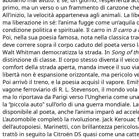
primo, ma un verso o un frammento di canzone che r
All’inizio, la velocità apparteneva agli animali. La 
ma liberazione in sé: l’anima fugge come un’aquila 
condizione politica e spirituale. Il carro in
Il carro a
Poi, nella sua poesia famosa, nota nella classica 
deve correre sopra il corpo caduto del poeta verso la 
Walt Whitman democratizza la strada. In
Song of t
distinzione di classe. Il corpo stesso diventa il vei
comfort della strada aperta, manda invece il suo viand
libertà non è espansione orizzontale, ma pericolo ve
Poi arrivò il treno, e la poesia acquisì il vapore. E
vagone ferroviario di R. L. Stevenson, il mondo vola v
ma lo riportava da Parigi verso l’Ungheria come una
la “piccola auto” sull’orlo di una guerra mondiale.
disponibile al poeta, anche l’anima imparò ad accel
L’automobile completò la rivoluzione. Jack Kerouac 
dell’autopoiesi. Marinetti, con brillantezza pericolo
trattò in seguito la Citroën DS quasi come una catt