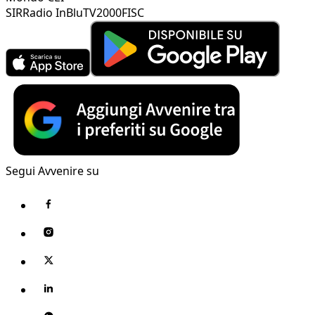
SIR
Radio InBlu
TV2000
FISC
Segui Avvenire su