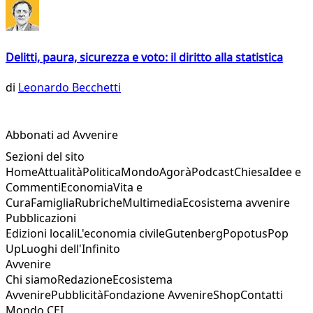
Delitti, paura, sicurezza e voto: il diritto alla statistica
di
Leonardo Becchetti
Abbonati ad Avvenire
Sezioni del sito
Home
Attualità
Politica
Mondo
Agorà
Podcast
Chiesa
Idee e
Commenti
Economia
Vita e
Cura
Famiglia
Rubriche
Multimedia
Ecosistema avvenire
Pubblicazioni
Edizioni locali
L'economia civile
Gutenberg
Popotus
Pop
Up
Luoghi dell'Infinito
Avvenire
Chi siamo
Redazione
Ecosistema
Avvenire
Pubblicità
Fondazione Avvenire
Shop
Contatti
Mondo CEI