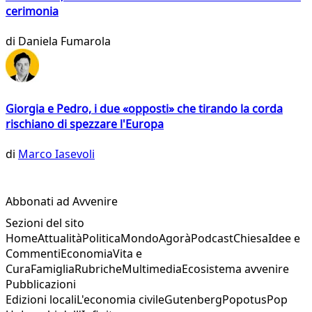
cerimonia
di
Daniela Fumarola
Giorgia e Pedro, i due «opposti» che tirando la corda
rischiano di spezzare l'Europa
di
Marco Iasevoli
Abbonati ad Avvenire
Sezioni del sito
Home
Attualità
Politica
Mondo
Agorà
Podcast
Chiesa
Idee e
Commenti
Economia
Vita e
Cura
Famiglia
Rubriche
Multimedia
Ecosistema avvenire
Pubblicazioni
Edizioni locali
L'economia civile
Gutenberg
Popotus
Pop