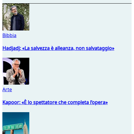
Bibbia
Hadjadj: «La salvezza è alleanza, non salvataggio»
Arte
Kapoor: «È lo spettatore che completa l’opera»