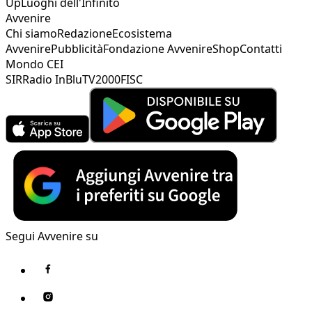
Up
Luoghi dell'Infinito
Avvenire
Chi siamo
Redazione
Ecosistema
Avvenire
Pubblicità
Fondazione Avvenire
Shop
Contatti
Mondo CEI
SIR
Radio InBlu
TV2000
FISC
Segui Avvenire su