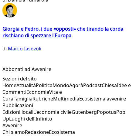
Giorgia e Pedro, i due «opposti» che tirando la corda
rischiano di spezzare l'Europa
di
Marco Iasevoli
Abbonati ad Avvenire
Sezioni del sito
Home
Attualità
Politica
Mondo
Agorà
Podcast
Chiesa
Idee e
Commenti
Economia
Vita e
Cura
Famiglia
Rubriche
Multimedia
Ecosistema avvenire
Pubblicazioni
Edizioni locali
L'economia civile
Gutenberg
Popotus
Pop
Up
Luoghi dell'Infinito
Avvenire
Chi siamo
Redazione
Ecosistema