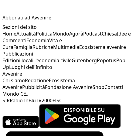
Abbonati ad Avvenire
Sezioni del sito
Home
Attualità
Politica
Mondo
Agorà
Podcast
Chiesa
Idee e
Commenti
Economia
Vita e
Cura
Famiglia
Rubriche
Multimedia
Ecosistema avvenire
Pubblicazioni
Edizioni locali
L'economia civile
Gutenberg
Popotus
Pop
Up
Luoghi dell'Infinito
Avvenire
Chi siamo
Redazione
Ecosistema
Avvenire
Pubblicità
Fondazione Avvenire
Shop
Contatti
Mondo CEI
SIR
Radio InBlu
TV2000
FISC