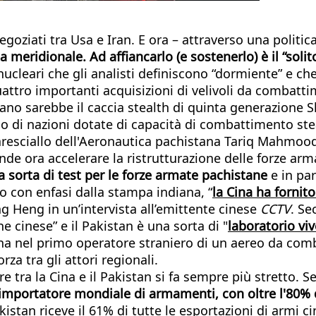
egoziati tra Usa e Iran. E ora – attraverso una politi
a meridionale. Ad affiancarlo (e sostenerlo) è il “solit
nucleari che gli analisti definiscono “dormiente” e ch
ttro importanti acquisizioni di velivoli da combatti
ano sarebbe il caccia stealth di quinta generazione S
po di nazioni dotate di capacità di combattimento ste
Maresciallo dell'Aeronautica pachistana Tariq Mahmo
de ora accelerare la ristrutturazione delle forze arma
 sorta di test per le forze armate pachistane
e in par
to con enfasi dalla stampa indiana, “
la Cina ha fornit
 Heng in un’intervista all’emittente cinese
CCTV
. Se
 cinese” e il Pakistan è una sorta di "
laboratorio vi
tana nel primo operatore straniero di un aereo da co
za tra gli attori regionali.
are tra la Cina e il Pakistan si fa sempre più stretto
o importatore mondiale di armamenti, con oltre l'80% d
kistan riceve il 61% di tutte le esportazioni di armi c