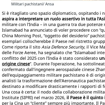
Militari pachistani/ Ansa
Si è ritagliato uno spazio diplomatico, ospitando i n
aspira a interpretare un ruolo assertivo in tutta l'Asi
militare con l’India – in una guerra tra due potenze 
Islamabad ha annunciato di voler procedere con “qua
China Morning Post, “oggetto del desiderio” pachist
esemplari collocherebbe il Paese nel ristretto grup
Come riporta il sito
Asia Defence Security
, il Vice 
delle Forze Aeree, ha segnalato che “Islamabad inten
conflitto del 2025 con l’India è stato considerato
una
origine cinese
”. Durante l’operazione, ha sottolinea
confermato dall'ingegnere aerospaziale cinese Zhang
dell'equipaggiamento militare pachistano è di origine
analisti la trasformazione dell'Aeronautica pachis
destinato a modificare drasticamente i rapporti di for
Una cosa è certa: il nodo della collaborazione milit
Institute (SIPRI) nel marzo 2026,
il Paese è il quint
per la Cina un “cliente” sempre più importante. Il Pa