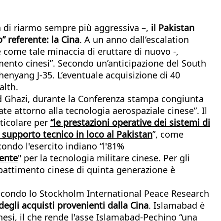
ca di riarmo sempre più aggressiva –,
il Pakistan
o” referente: la Cina
. A un anno dall’escalation
e come tale minaccia di eruttare di nuovo -,
mento cinesi”. Secondo un’anticipazione del South
henyang J-35. L’eventuale acquisizione di 40
alth.
od Ghazi, durante la Conferenza stampa congiunta
te attorno alla tecnologia aerospaziale cinese”. Il
ticolare per
“le prestazioni operative dei sistemi di
o supporto tecnico in loco al Pakistan
”, come
condo l'esercito indiano “l'81%
vente
" per la tecnologia militare cinese. Per gli
mbattimento cinese di quinta generazione è
. Secondo lo Stockholm International Peace Research
egli acquisti provenienti dalla Cina
. Islamabad è
inesi, il che rende l'asse Islamabad-Pechino “una