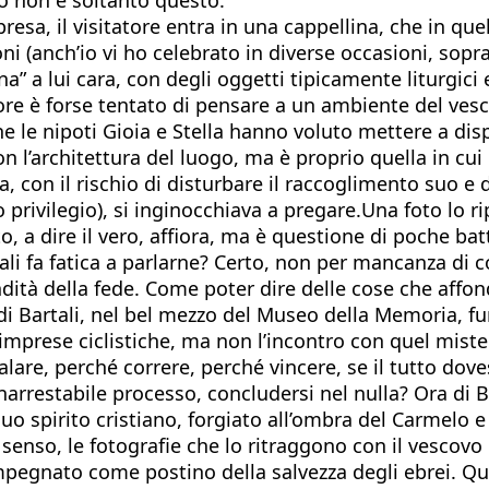
esa, il visitatore entra in una cappellina, che in qu
ni (anch’io vi ho celebrato in diverse occasioni, sopra
tina” a lui cara, con degli oggetti tipicamente liturg
atore è forse tentato di pensare a un ambiente del ves
 che le nipoti Gioia e Stella hanno voluto mettere a d
l’architettura del luogo, ma è proprio quella in cui 
 con il rischio di disturbare il raccoglimento suo e de
o privilegio), si inginocchiava a pregare.Una foto lo 
, a dire il vero, affiora, ma è questione di poche bat
ali fa fatica a parlarne? Certo, non per mancanza di c
dità della fede. Come poter dire delle cose che affon
i Bartali, nel bel mezzo del Museo della Memoria, fung
mprese ciclistiche, ma non l’incontro con quel mistero
are, perché correre, perché vincere, se il tutto dove
 inarrestabile processo, concludersi nel nulla? Ora di
 spirito cristiano, forgiato all’ombra del Carmelo e 
 senso, le fotografie che lo ritraggono con il vescovo 
 impegnato come postino della salvezza degli ebrei. Qu