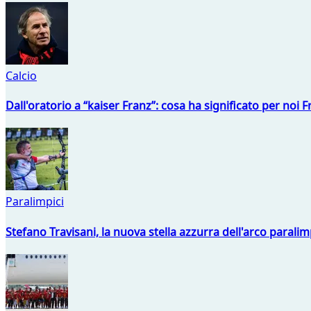
Calcio
Dall'oratorio a “kaiser Franz”: cosa ha significato per noi 
Paralimpici
Stefano Travisani, la nuova stella azzurra dell'arco parali