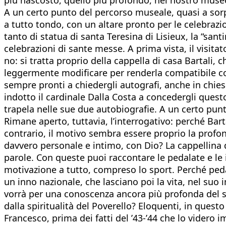
A un certo punto del percorso museale, quasi a sorpr
a tutto tondo, con un altare pronto per le celebrazio
tanto di statua di santa Teresina di Lisieux, la “san
celebrazioni di sante messe. A prima vista, il visit
no: si tratta proprio della cappella di casa Bartali,
leggermente modificare per renderla compatibile con 
sempre pronti a chiedergli autografi, anche in chiesa,
indotto il cardinale Dalla Costa a concedergli quest
trapela nelle sue due autobiografie. A un certo punto
Rimane aperto, tuttavia, l’interrogativo: perché Bart
contrario, il motivo sembra essere proprio la profon
davvero personale e intimo, con Dio? La cappellina d
parole. Con queste puoi raccontare le pedalate e le i
motivazione a tutto, compreso lo sport. Perché pedal
un inno nazionale, che lasciano poi la vita, nel suo
vorrà per una conoscenza ancora più profonda del suo
dalla spiritualità del Poverello? Eloquenti, in questo
Francesco, prima dei fatti del ’43-’44 che lo videro