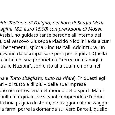
do Tadino e di Foligno, nel libro di Sergio Meda
pagine 182, euro 15,00) con prefazione di Moser.
ssisi, ho guidato tante persone all’interno del
44, dal vescovo Giuseppe Placido Nicolini e da alcuni
sti benemeriti, spicca Gino Bartali. Addirittura, un
ungevano da lasciapassare per i perseguitati.Quella
cantina di sua proprietà a Firenze una famiglia
tra le Nazioni”, conferito alla sua memoria nel
ria
e
Tutto sbagliato, tutto da rifare
). In questi egli
i – di tutto e di più – delle sue imprese
avano nei retroscena del mondo dello sport. Ma di
er nulla marginale, se si vuol comprendere l’uomo
lla buia pagina di storia, ne traggono il messaggio
 a farmi porre la domanda sul vero Bartali, quello