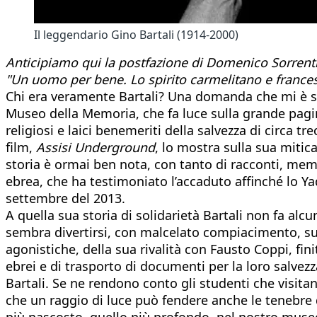
Il leggendario Gino Bartali (1914-2000)
Anticipiamo qui la postfazione di Domenico Sorrenti
"Un uomo per bene. Lo spirito carmelitano e francesc
Chi era veramente Bartali? Una domanda che mi è spes
Museo della Memoria, che fa luce sulla grande pagina 
religiosi e laici benemeriti della salvezza di circa tr
film,
Assisi Underground
, lo mostra sulla sua mitic
storia è ormai ben nota, con tanto di racconti, mem
ebrea, che ha testimoniato l’accaduto affinché lo Ya
settembre del 2013.
A quella sua storia di solidarietà Bartali non fa alc
sembra divertirsi, con malcelato compiacimento, sulla
agonistiche, della sua rivalità con Fausto Coppi, fi
ebrei e di trasporto di documenti per la loro salvez
Bartali. Se ne rendono conto gli studenti che visita
che un raggio di luce può fendere anche le tenebre d
più nascosto, quello più profondo, nel nostro muse