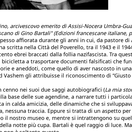
no, arcivescovo emerito di Assisi-Nocera Umbra-Gual
ano di Gino Bartali" (Edizioni francescane italiane, 
so affiorata durante gli anni in cui, da pastore di A
scritta nella Città del Poverello, tra il 1943 e il 19
ecento ebrei braccati dalla follia nazifascista. Tra que
a bicicletta a trasportare documenti falsificati che f
orie e aneddoti, come quello di aver nascosto in una 
d Vashem gli attribuisse il riconoscimento di “Giusto 
un cenno nei suoi due saggi autobiografici (
La mia sto
 base delle sue agendine, a narrare tutti i particolar
nita in calda amicizia, delle dinamiche che si svilupp
za, nessuna traccia. Eppure si tratta di un aspetto p
no il nostro museo e, mentre si intrattengono su que
ella notte più cupa. Bartali è quel raggio di luce. Ma
o non è soltanto questo.