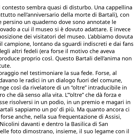
el contesto sembra quasi di disturbo. Una cappellina
ttutto nell’anniversario della morte di Bartali), con
ici e persino un quaderno dove sono annotate le
covado a cui il museo si è dovuto adattare. E invece
isposizione dei visitatori del museo. L’abbiamo dovuta
il campione, lontano da sguardi indiscreti e dai fans
gli altri fedeli (era forse il motivo che aveva
riproduce proprio così. Questo Bartali dell’anima non
tute.
oraggio nel testimoniare la sua fede. Forse, al
davano le radici in un dialogo fuori del comune,
e così da rivelatore di un “oltre” intraducibile in
 che dà senso alla vita. L’“oltre” che dà forza e
sse risolversi in un podio, in un premio e magari in
 Bartali sappiamo un po’ di più. Ma quanto ancora ci
forse anche, nella sua frequentazione di Assisi,
Nicolini davanti e dentro la Basilica di San
elle foto dimostrano, insieme, il suo legame con il