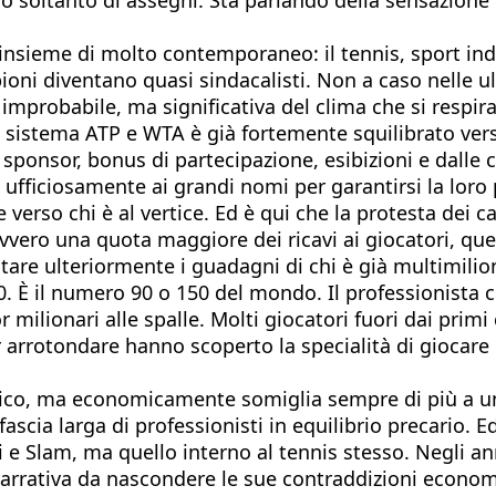
insieme di molto contemporaneo: il tennis, sport ind
oni diventano quasi sindacalisti. Non a caso nelle ul
improbabile, ma significativa del clima che si respir
sistema ATP e WTA è già fortemente squilibrato vers
ponsor, bonus di partecipazione, esibizioni e dalle
 ufficiosamente ai grandi nomi per garantirsi la loro
rse verso chi è al vertice. Ed è qui che la protesta de
ero una quota maggiore dei ricavi ai giocatori, quei 
are ulteriormente i guadagni di chi è già multimilio
 10. È il numero 90 o 150 del mondo. Il professionist
r milionari alle spalle. Molti giocatori fuori dai prim
er arrotondare hanno scoperto la specialità di giocare 
tico, ma economicamente somiglia sempre di più a un
cia larga di professionisti in equilibrio precario. Ed 
 e Slam, ma quello interno al tennis stesso. Negli ann
arrativa da nascondere le sue contraddizioni econom