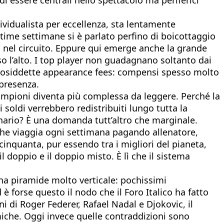
ividualista per eccellenza, sta lentamente
time settimane si è parlato perfino di boicottaggio
a nel circuito. Eppure qui emerge anche la grande
o l’alto. I top player non guadagnano soltanto dai
 cosiddette appearance fees: compensi spesso molto
 presenza.
i campioni diventa più complessa da leggere. Perché la
soldi verrebbero redistribuiti lungo tutta la
nario? È una domanda tutt’altro che marginale.
a che viaggia ogni settimana pagando allenatore,
i cinquanta, pur essendo tra i migliori del pianeta,
il doppio e il doppio misto. È lì che il sistema
a piramide molto verticale: pochissimi
è forse questo il nodo che il Foro Italico ha fatto
i di Roger Federer, Rafael Nadal e Djokovic, il
iche. Oggi invece quelle contraddizioni sono