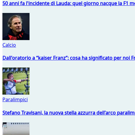
50 anni fa l'incidente di Lauda: quel giorno nacque la F1 mo
Calcio
Dall'oratorio a “kaiser Franz”: cosa ha significato per noi 
Paralimpici
Stefano Travisani, la nuova stella azzurra dell'arco parali