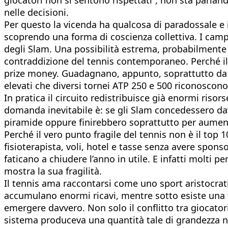
nelle decisioni.
Per questo la vicenda ha qualcosa di paradossale e 
scoprendo una forma di coscienza collettiva. I campi
degli Slam. Una possibilità estrema, probabilmente 
contraddizione del tennis contemporaneo. Perché il 
prize money. Guadagnano, appunto, soprattutto da s
elevati che diversi tornei ATP 250 e 500 riconoscono
In pratica il circuito redistribuisce già enormi riso
domanda inevitabile è: se gli Slam concedessero davv
piramide oppure finirebbero soprattutto per aument
Perché il vero punto fragile del tennis non è il top
fisioterapista, voli, hotel e tasse senza avere sponso
faticano a chiudere l’anno in utile. E infatti molti p
mostra la sua fragilità.
Il tennis ama raccontarsi come uno sport aristocra
accumulano enormi ricavi, mentre sotto esiste una fas
emergere davvero. Non solo il conflitto tra giocatori
sistema produceva una quantità tale di grandezza n