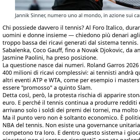
Jannik Sinner, numero uno al mondo, in azione sui camp
Chi possiede davvero il tennis? Al Foro Italico, dur
uomini e donne insieme — chiedono più denari agli S
troppo bassa dei ricavi generati dal sistema tennis.
Sabalenka, Coco Gauff, fino a Novak Djokovic, da an
Jasmine Paolini, ha preso posizione.
La questione nasce dai numeri. Roland Garros 2026 di
400 milioni di ricavi complessivi: ai tennisti andrà 
altri eventi ATP e WTA, come per esempio i masters 
essere "promosso" a quinto Slam.
Detta così, però, la protesta rischia di apparire sto
euro. E perché il tennis continua a produrre redditi 
arrivano solo i soldi dei premi dei tornei, ma molto 
Ma il punto vero non è soltanto economico. È politic
NBA del tennis. Non esiste una governance unitaria
competono tra loro. E dentro questo sistema i gioc
giocatori non si sentono rispettati”, non sta parland