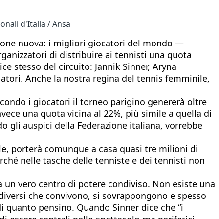
nali d'Italia / Ansa
nsione nuova: i migliori giocatori del mondo —
nizzatori di distribuire ai tennisti una quota
ce stesso del circuito: Jannik Sinner, Aryna
tori. Anche la nostra regina del tennis femminile,
condo i giocatori il torneo parigino genererà oltre
nvece una quota vicina al 22%, più simile a quella di
 gli auspici della Federazione italiana, vorrebbe
ile, porterà comunque a casa quasi tre milioni di
rché nelle tasche delle tenniste e dei tennisti non
za un vero centro di potere condiviso. Non esiste una
 diversi che convivono, si sovrappongono e spesso
di quanto pensino. Quando Sinner dice che “i
i essere centrali nello spettacolo ma periferici