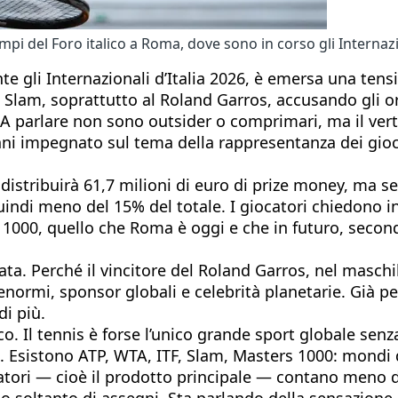
i del Foro italico a Roma, dove sono in corso gli Internazio
ante gli Internazionali d’Italia 2026, è emersa una te
lam, soprattutto al Roland Garros, accusando gli orga
 A parlare non sono outsider o comprimari, ma il verti
ni impegnato sul tema della rappresentanza dei gioca
stribuirà 61,7 milioni di euro di prize money, ma se
quindi meno del 15% del totale. I giocatori chiedono i
1000, quello che Roma è oggi e che in futuro, secondo
nata. Perché il vincitore del Roland Garros, nel masch
enormi, sponsor globali e celebrità planetarie. Già pe
di più.
o. Il tennis è forse l’unico grande sport globale sen
. Esistono ATP, WTA, ITF, Slam, Masters 1000: mondi
atori — cioè il prodotto principale — contano meno 
o soltanto di assegni. Sta parlando della sensazione d