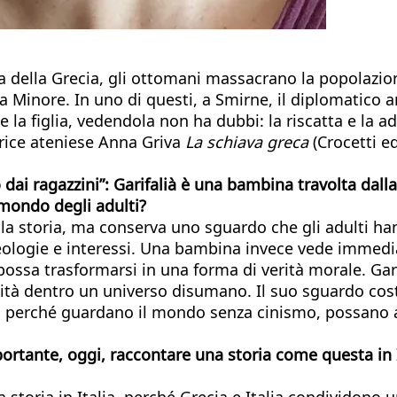
 della Grecia, gli ottomani massacrano la popolazione 
ia Minore. In uno di questi, a Smirne, il diplomatico 
a figlia, vedendola non ha dubbi: la riscatta e la ad
utrice ateniese Anna Griva
La schiava greca
(Crocetti e
 dai ragazzini”: Garifalià è una bambina travolta dall
 mondo degli adulti?
la storia, ma conserva uno sguardo che gli adulti han
ideologie e interessi. Una bambina invece vede immedi
ossa trasformarsi in una forma di verità morale. Gari
tà dentro un universo disumano. Il suo sguardo costri
o perché guardano il mondo senza cinismo, possano an
ortante, oggi, raccontare una storia come questa in It
storia in Italia, perché Grecia e Italia condividono 