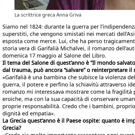
La scrittrice greca Anna Griva
Siamo nel 1824: durante la guerra per l’indipendenza
superstiti, che vengono smistati nei mercati dell’As
esposta come merce. Lui, che ha perso tragicamente l
storia vera di Garifalià Michalvei, il romanzo dell’a
domenica 17 maggio al Salone del Libro.
Il tema del Salone di quest’anno è “Il mondo salvato
dal trauma, può ancora “salvare” o reinterpretare il
«Garifalià è una bambina che subisce la violenza del
guerra, il potere e perfino la schiavitù attraverso 
romanzo mi interessava mostrare come la fragilità p
eroiche, ma con la sua capacità di conservare umani
proprie responsabilità. Credo che i bambini, propri
dignità ed empatia».
La Grecia quest’anno è il Paese ospite: quanto è imp
Grecia?
«Credo sia molto importante raccontare oggi questa 