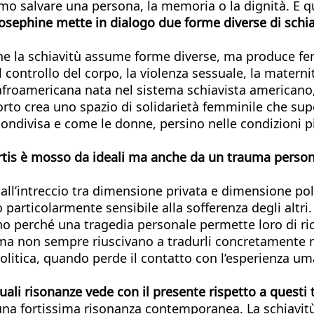
salvare una persona, la memoria o la dignità. E ques
 Josephine mette in dialogo due forme diverse di schi
he la schiavitù assume forme diverse, ma produce feri
 controllo del corpo, la violenza sessuale, la materni
a afroamericana nata nel sistema schiavista america
porto crea uno spazio di solidarietà femminile che supe
ndivisa e come le donne, persino nelle condizioni pi
tis è mosso da ideali ma anche da un trauma persona
ll’intreccio tra dimensione privata e dimensione poli
o particolarmente sensibile alla sofferenza degli alt
o perché una tragedia personale permette loro di rico
ma non sempre riuscivano a tradurli concretamente ne
olitica, quando perde il contatto con l’esperienza uma
uali risonanze vede con il presente rispetto a questi
na fortissima risonanza contemporanea. La schiavitù