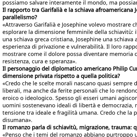
possiamo salvare interamente il mondo, ma possiamo 
Il rapporto tra Garifalià e la schiava afroamericana
parallelismo?
«Attraverso Garifalià e Josephine volevo mostrare c
esplorare la dimensione femminile della schiavitù: il
una schiava greca cristiana, Josephine una schiav
esperienza di privazione e vulnerabilità. Il loro rap
mostrare come il dolore possa diventare memoria co
resistenza, cura e speranza».
Il personaggio del diplomatico americano Philip Cur
dimensione privata rispetto a quella politica?
«Credo che le scelte morali nascano quasi sempre da
liberali, ma anche da ferite personali che lo rendon
eroico o ideologico. Spesso gli esseri umani agiscon
uomini sostenevano ideali di libertà e democrazia, 
tensione tra ideale e fragilità umana. Credo che la p
disumana».
Il romanzo parla di schiavitù, migrazione, trauma: q
«Penso che i temi del romanzo abbiano purtroppo u