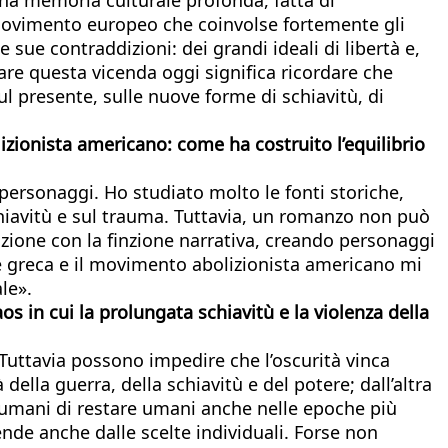
n movimento europeo che coinvolse fortemente gli
e sue contraddizioni: dei grandi ideali di libertà e,
e questa vicenda oggi significa ricordare che
l presente, sulle nuove forme di schiavitù, di
izionista americano: come ha costruito l’equilibrio
 personaggi. Ho studiato molto le fonti storiche,
 schiavitù e sul trauma. Tuttavia, un romanzo non può
tazione con la finzione narrativa, creando personaggi
ne greca e il movimento abolizionista americano mi
le».
s in cui la prolungata schiavitù e la violenza della
 Tuttavia possono impedire che l’oscurità vinca
lla guerra, della schiavitù e del potere; dall’altra
i umani di restare umani anche nelle epoche più
ende anche dalle scelte individuali. Forse non