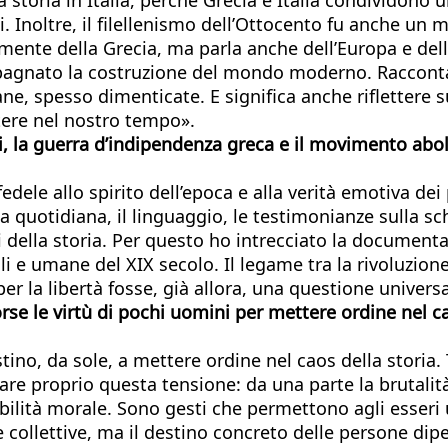
i. Inoltre, il filellenismo dell’Ottocento fu anche u
rtamente della Grecia, ma parla anche dell’Europa e dell
pagnato la costruzione del mondo moderno. Raccontar
e, spesso dimenticate. E significa anche riflettere su
tere nel nostro tempo».
ci, la guerra d’indipendenza greca e il movimento abol
ele allo spirito dell’epoca e alla verità emotiva dei
vita quotidiana, il linguaggio, le testimonianze sulla
enzi della storia. Per questo ho intrecciato la documen
li e umane del XIX secolo. Il legame tra la rivoluzio
r la libertà fosse, già allora, una questione universa
se le virtù di pochi uomini per mettere ordine nel cao
ino, da sole, a mettere ordine nel caos della storia.
roprio questa tensione: da una parte la brutalità de
abilità morale. Sono gesti che permettono agli esser
e collettive, ma il destino concreto delle persone dip