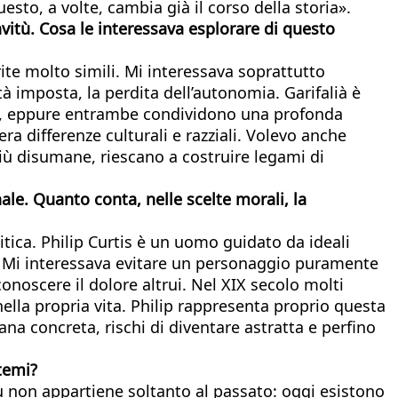
to, a volte, cambia già il corso della storia».
avitù. Cosa le interessava esplorare di questo
te molto simili. Mi interessava soprattutto
tà imposta, la perdita dell’autonomia. Garifalià è
no, eppure entrambe condividono una profonda
ra differenze culturali e razziali. Volevo anche
ù disumane, riescano a costruire legami di
le. Quanto conta, nelle scelte morali, la
tica. Philip Curtis è un uomo guidato da ideali
ri. Mi interessava evitare un personaggio puramente
noscere il dolore altrui. Nel XIX secolo molti
lla propria vita. Philip rappresenta proprio questa
na concreta, rischi di diventare astratta e perfino
 temi?
 non appartiene soltanto al passato: oggi esistono