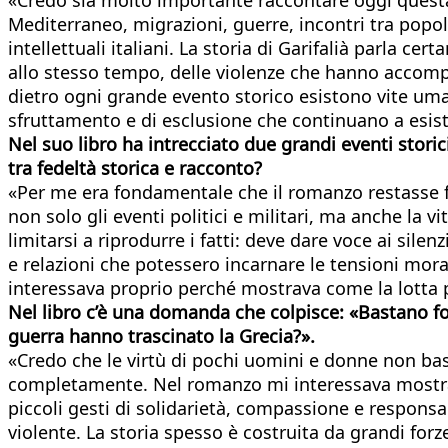
Mediterraneo, migrazioni, guerre, incontri tra popol
intellettuali italiani. La storia di Garifalià parla ce
allo stesso tempo, delle violenze che hanno accom
dietro ogni grande evento storico esistono vite uman
sfruttamento e di esclusione che continuano a esis
Nel suo libro ha intrecciato due grandi eventi stori
tra fedeltà storica e racconto?
«Per me era fondamentale che il romanzo restasse fed
non solo gli eventi politici e militari, ma anche la 
limitarsi a riprodurre i fatti: deve dare voce ai sil
e relazioni che potessero incarnare le tensioni mora
interessava proprio perché mostrava come la lotta pe
Nel libro c’è una domanda che colpisce: «Bastano for
guerra hanno trascinato la Grecia?».
«Credo che le virtù di pochi uomini e donne non bast
completamente. Nel romanzo mi interessava mostrare p
piccoli gesti di solidarietà, compassione e respons
violente. La storia spesso è costruita da grandi forz