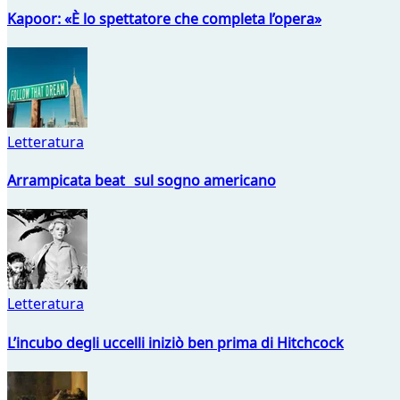
Kapoor: «È lo spettatore che completa l’opera»
Letteratura
Arrampicata beat sul sogno americano
Letteratura
L’incubo degli uccelli iniziò ben prima di Hitchcock