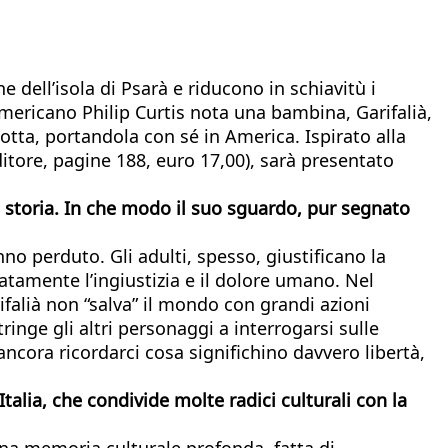
dell’isola di Psarà e riducono in schiavitù i
americano Philip Curtis nota una bambina, Garifalià,
otta, portandola con sé in America. Ispirato alla
ditore, pagine 188, euro 17,00), sarà presentato
a storia. In che modo il suo sguardo, pur segnato
no perduto. Gli adulti, spesso, giustificano la
atamente l’ingiustizia e il dolore umano. Nel
falià non “salva” il mondo con grandi azioni
nge gli altri personaggi a interrogarsi sulle
cora ricordarci cosa significhino davvero libertà,
alia, che condivide molte radici culturali con la
una memoria culturale profonda, fatta di