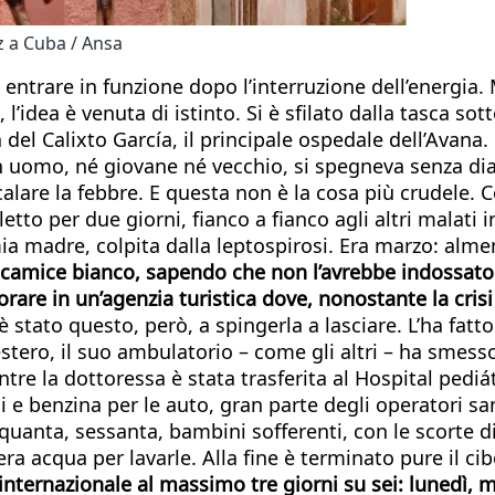
z a Cuba / Ansa
ntrare in funzione dopo l’interruzione dell’energia. Ma
l’idea è venuta di istinto. Si è sfilato dalla tasca sot
 del Calixto García, il principale ospedale dell’Avana.
 un uomo, né giovane né vecchio, si spegneva senza d
alare la febbre. E questa non è la cosa più crudele. 
letto per due giorni, fianco a fianco agli altri malati 
ia madre, colpita dalla leptospirosi. Era marzo: alm
il camice bianco, sapendo che non l’avrebbe indossato
vorare in un’agenzia turistica dove, nonostante la cris
è stato questo, però, a spingerla a lasciare. L’ha fat
l’estero, il suo ambulatorio – come gli altri – ha smes
re la dottoressa è stata trasferita al Hospital pediátr
i e benzina per le auto, gran parte degli operatori san
nquanta, sessanta, bambini sofferenti, con le scorte d
 acqua per lavarle. Alla fine è terminato pure il ci
internazionale al massimo tre giorni su sei: lunedì, mar