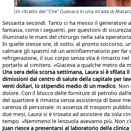
Un ritratto del “Che” Guevara in una strada di Matan
Sessanta secondi. Tanto ci ha messo il generatore a e
fantasia, come i seguenti, per questioni di sicurezza, 
illuminato le mani del chirurgo nella sala operatoria
In quelle stesse ore, di sotto, al pronto soccorso,
calmare gli spasmi né un antinfiammatorio per far c
refrigerazione, il suo corpo senza vita è rimasto nel 
portarlo al cimitero. «Giaceva a qualche metro da m
Una sera della scorsa settimana, Laura si è sfilata 
dimissioni dal centro di salute della capitale per la
venti dollari, lo stipendio medio di un medico
. Non 
dolore. Con il blocco delle forniture di petrolio dal
del quartiere è rimasta senza assistenza di base ment
carenza di personale: in assenza di trasporti pubblic
due mesi, Laura si è trovata ad assistere da sola ci
tempo. «Nemmeno le lenzuola avevamo più. Non c’era
Juan riesce a presentarsi al laboratorio della clinica 