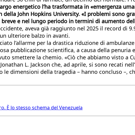
mbargo energetico l’ha trasformata in «emergenza umani
 della John Hopkins University. «I problemi sono gravi
 breve e nel lungo periodo in termini di aumento dell
Occidente, aveva già raggiunto nel 2025 il record di 9.
n ulteriore balzo in avanti.
iato l’allarme per la drastica riduzione di ambulanze e
a pubblicazione scientifica, a causa della penuria en
ovuto smettere la chemio. «Ciò che abbiamo visto a 
Jonathan L. Jackson che, ad aprile, si sono recati ne
o le dimensioni della tragedia – hanno concluso –, ch
ro. È lo stesso schema del Venezuela