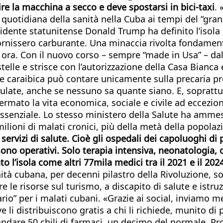
e la macchina a secco e deve spostarsi in bici-taxi
.
i quotidiana della sanità nella Cuba ai tempi del “gran
idente statunitense Donald Trump ha definito l’isola 
fornissero carburante. Una minaccia rivolta fondamen
d ora. Con il nuovo corso – sempre “made in Usa” – dal
telle e strisce con l’autorizzazione della Casa Bianca 
one caraibica può contare unicamente sulla precaria p
ulate, anche se nessuno sa quante siano. E, soprattu
rmato la vita economica, sociale e civile ad eccezio
 essenziale. Lo stesso ministero della Salute ha amme
ilioni di malati cronici, più della metà della popolaz
servizi di salute. Cioè gli ospedali dei capoluoghi di 
oi, sono operativi. Solo terapia intensiva, neonatologia
 l’isola come altri 77mila medici tra il 2021 e il 202
ità cubana, per decenni pilastro della Rivoluzione, so
le risorse sul turismo, a discapito di salute e istru
rio” per i malati cubani. «Grazie ai social, inviamo med
i distribuiscono gratis a chi li richiede, munito di pr
andare 50 chili di farmaci, un decimo del normale. Pr