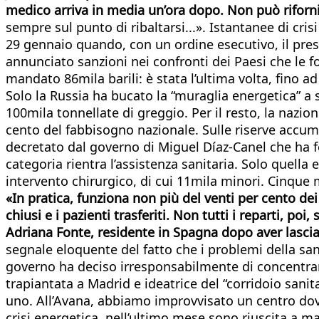
medico arriva in media un’ora dopo. Non può rifornir
sempre sul punto di ribaltarsi...». Istantanee di cris
29 gennaio quando, con un ordine esecutivo, il pres
annunciato sanzioni nei confronti dei Paesi che le 
mandato 86mila barili: è stata l’ultima volta, fino a
Solo la Russia ha bucato la “muraglia energetica” a s
100mila tonnellate di greggio. Per il resto, la nazi
cento del fabbisogno nazionale. Sulle riserve accum
decretato dal governo di Miguel Díaz-Canel che ha fe
categoria rientra l’assistenza sanitaria. Solo quella
intervento chirurgico, di cui 11mila minori. Cinque m
«In pratica, funziona non più del venti per cento dei 
chiusi e i pazienti trasferiti. Non tutti i reparti, p
Adriana Fonte, residente in Spagna dopo aver lasciato
segnale eloquente del fatto che i problemi della san
governo ha deciso irresponsabilmente di concentrare 
trapiantata a Madrid e ideatrice del “corridoio sanita
uno. All’Avana, abbiamo improvvisato un centro dove l
crisi energetica, nell’ultimo mese sono riuscita a m