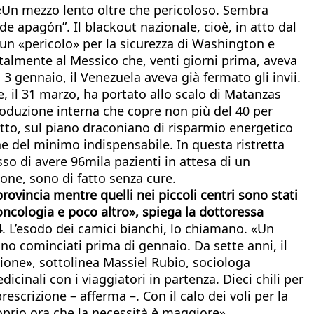
 «Un mezzo lento oltre che pericoloso. Sembra
de apagón”. Il blackout nazionale, cioè, in atto dal
un «pericolo» per la sicurezza di Washington e
talmente al Messico che, venti giorni prima, aveva
 3 gennaio, il Venezuela aveva già fermato gli invii.
e, il 31 marzo, ha portato allo scalo di Matanzas
roduzione interna che copre non più del 40 per
tto, sul piano draconiano di risparmio energetico
ne del minimo indispensabile. In questa ristretta
sso di avere 96mila pazienti in attesa di un
ione, sono di fatto senza cure.
provincia mentre quelli nei piccoli centri sono stati
, oncologia e poco altro», spiega la dottoressa
4
. L’esodo dei camici bianchi, lo chiamano. «Un
no cominciati prima di gennaio. Da sette anni, il
zione», sottolinea Massiel Rubio, sociologa
icinali con i viaggiatori in partenza. Dieci chili per
escrizione – afferma –. Con il calo dei voli per la
oprio ora che la necessità è maggiore».