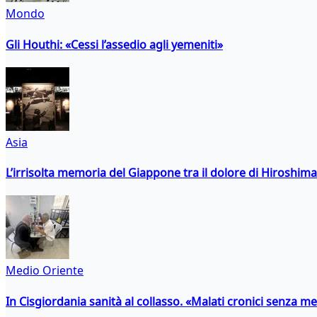
Mondo
Gli Houthi: «Cessi l’assedio agli yemeniti»
Asia
L’irrisolta memoria del Giappone tra il dolore di Hiroshima
Medio Oriente
In Cisgiordania sanità al collasso. «Malati cronici senza med