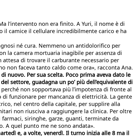
 l’intervento non era finito. A Yuri, il nome è di
to il camice il cellulare incredibilmente carico e ha
iagnosi né cura. Nemmeno un antidolorifico per
Con la camera mortuaria inagibile per assenza di
in attesa di trovare il carburante necessario per
eno non faceva tanto caldo come ora», racconta Ana.
 di nuovo. Per sua scelta. Poco prima aveva dato le
i del settore, guadagna un po’ più dell’equivalente di
to perché non sopportava più l’impotenza di fronte al
so di funzionare per mancanza di elettricità. La gente
ico, nel centro della capitale, per supplire alla
itari non riusciva a raggiungere la clinica. Per oltre
i farmaci, siringhe, garze, guanti, terminate da
bo. A quel punto me ne sono andata».
tedì e, a volte, venerdì. Il turno inizia alle 8 ma il