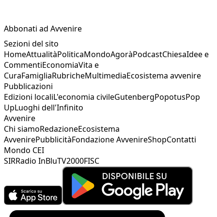
Abbonati ad Avvenire
Sezioni del sito
Home
Attualità
Politica
Mondo
Agorà
Podcast
Chiesa
Idee e
Commenti
Economia
Vita e
Cura
Famiglia
Rubriche
Multimedia
Ecosistema avvenire
Pubblicazioni
Edizioni locali
L'economia civile
Gutenberg
Popotus
Pop
Up
Luoghi dell'Infinito
Avvenire
Chi siamo
Redazione
Ecosistema
Avvenire
Pubblicità
Fondazione Avvenire
Shop
Contatti
Mondo CEI
SIR
Radio InBlu
TV2000
FISC