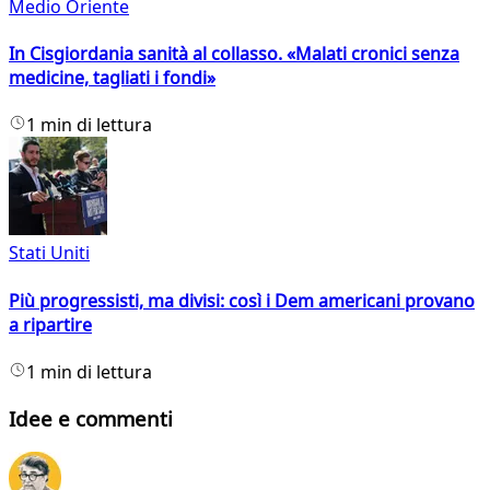
Medio Oriente
In Cisgiordania sanità al collasso. «Malati cronici senza
medicine, tagliati i fondi»
1 min di lettura
Stati Uniti
Più progressisti, ma divisi: così i Dem americani provano
a ripartire
1 min di lettura
Idee e commenti