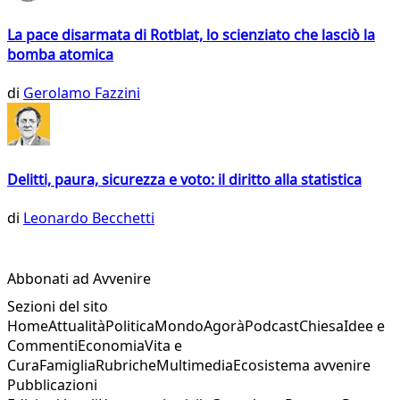
La pace disarmata di Rotblat, lo scienziato che lasciò la
bomba atomica
di
Gerolamo Fazzini
Delitti, paura, sicurezza e voto: il diritto alla statistica
di
Leonardo Becchetti
Abbonati ad Avvenire
Sezioni del sito
Home
Attualità
Politica
Mondo
Agorà
Podcast
Chiesa
Idee e
Commenti
Economia
Vita e
Cura
Famiglia
Rubriche
Multimedia
Ecosistema avvenire
Pubblicazioni