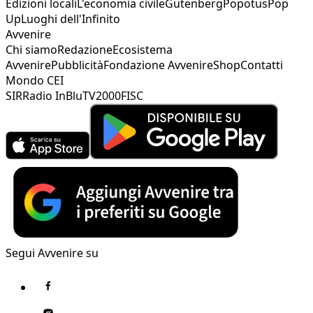
Edizioni locali
L'economia civile
Gutenberg
Popotus
Pop
Up
Luoghi dell'Infinito
Avvenire
Chi siamo
Redazione
Ecosistema
Avvenire
Pubblicità
Fondazione Avvenire
Shop
Contatti
Mondo CEI
SIR
Radio InBlu
TV2000
FISC
Segui Avvenire su