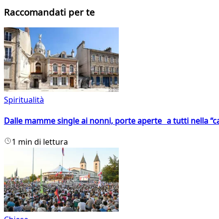
Raccomandati per te
Spiritualità
Dalle mamme single ai nonni, porte aperte a tutti nella “cas
1 min di lettura