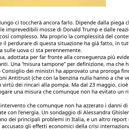
go ci toccherà ancora farlo. Dipende dalla piega che
lle imprevedibili mosse di Donald Trump e dalle reazion
ì complesso. Ma proprio la complessità del contesto 
 il perdurare di questa situazione ha già fatto, in tu
la sulle uova ci sta perennemente.
, adottata per far fronte alla conseguenza più evidente
uranti. Una “misura tampone” per definizione, ma che h
o Consiglio dei ministri ha approvato una proroga fin
ni Antitrust (che con la benzina nulla hanno a che ved
n virtù dei rincari alla pompa. Ma dal 23 maggio, cioè 
prorogare una misura che comunque non ha evitato un 
ntervento che comunque non ha azzerato i danni di una
ate con l’energia. Un sondaggio di Alessandra Ghisle
no dei principali problemi in Italia, e un altro report
à accusato gli effetti economici della crisi internazi