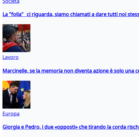
Società
La "folla" ci riguarda, siamo chiamati a dare tutti noi stess
Lavoro
Marcinelle, se la memoria non diventa azione è solo una 
Europa
Giorgia e Pedro, i due «opposti» che tirando la corda risc