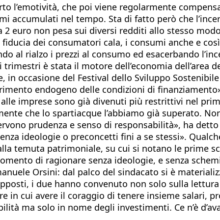
erto l’emotività, che poi viene regolarmente compensa
mi accumulati nel tempo. Sta di fatto però che l’incert
 2 euro non pesa sui diversi redditi allo stesso modo, 
a fiducia dei consumatori cala, i consumi anche e così
do al rialzo i prezzi al consumo ed esacerbando l’inc
i trimestri è stata il motore dell’economia dell’area d
 in occasione del Festival dello Sviluppo Sostenibile
primento endogeno delle condizioni di finanziamento»
i alle imprese sono già divenuti più restrittivi nel pri
mente che lo spartiacque l’abbiamo già superato. Non
rvono prudenza e senso di responsabilità», ha detto 
 senza ideologie o preconcetti fini a se stessi». Qual
lla temuta patrimoniale, su cui si notano le prime sch
omento di ragionare senza ideologie, e senza schemi. 
anuele Orsini: dal palco del sindacato si è materializz
ia opposti, i due hanno convenuto non solo sulla lett
e in cui avere il coraggio di tenere insieme salari, p
ilità ma solo in nome degli investimenti. Ce n’è d’ava