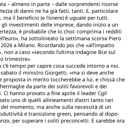
ta – almeno in parte – dalle sorprendenti risorse
ezza di danni ne ha già fatti, tanti. E, particolare
ma il beneficio (e l’onere) è uguale per tutti.
 gli investimenti delle imprese, dando inizio a un
ertezza, è probabile che lo choc comprima i redditi
ell’euro», ha sottolineato la settimana scorsa Piero
 2026 a Milano. Ricordando poi che «all’impatto
, non a caso «secondo l’ultima indagine Bce sul
mo trimestre».
 c’è tempo per capire cosa succede intorno a noi.
sabato il ministro Giorgetti, «ma si deve anche
che proposta in merito toccherebbe a lui, e chissà che
ermaglie da parte dei soliti favorevoli e dei
Ci hanno provato a fine aprile il leader Cgil
ato uno di quelli allineamenti d’astri tanto rari
ura del momento, ma anche sulla necessità di un
roduttività e transizione green, pensando al dopo-
nzo, per superare i soliti preconcetti. E sarebbe ora