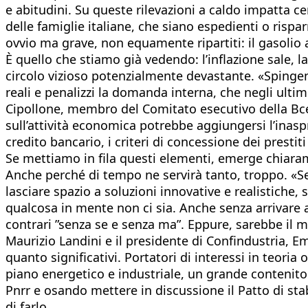
e abitudini. Su queste rilevazioni a caldo impatta c
delle famiglie italiane, che siano espedienti o rispar
ovvio ma grave, non equamente ripartiti: il gasolio a
È quello che stiamo già vedendo: l’inflazione sale, l
circolo vizioso potenzialmente devastante. «Spingen
reali e penalizzi la domanda interna, che negli ultim
Cipollone, membro del Comitato esecutivo della Bce,
sull’attività economica potrebbe aggiungersi l’inas
credito bancario, i criteri di concessione dei prestit
Se mettiamo in fila questi elementi, emerge chiara
Anche perché di tempo ne servirà tanto, troppo. «Se
lasciare spazio a soluzioni innovative e realistiche,
qualcosa in mente non ci sia. Anche senza arrivare a
contrari ”senza se e senza ma”. Eppure, sarebbe il m
Maurizio Landini e il presidente di Confindustria, Em
quanto significativi. Portatori di interessi in teor
piano energetico e industriale, un grande contenitor
Pnrr e osando mettere in discussione il Patto di stab
di farlo.