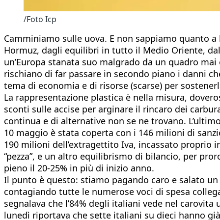
/Foto Icp
Camminiamo sulle uova. E non sappiamo quanto a lun
Hormuz, dagli equilibri in tutto il Medio Oriente, da
un’Europa stanata suo malgrado da un quadro mai cos
rischiano di far passare in secondo piano i danni che
tema di economia e di risorse (scarse) per sostener
La rappresentazione plastica è nella misura, doverosa
sconti sulle accise per arginare il rincaro dei carb
continua e di alternative non se ne trovano. L’ultim
10 maggio è stata coperta con i 146 milioni di sanzio
190 milioni dell’extragettito Iva, incassato proprio i
“pezza”, e un altro equilibrismo di bilancio, per 
pieno il 20-25% in più di inizio anno.
Il punto è questo: stiamo pagando caro e salato un i
contagiando tutte le numerose voci di spesa colleg
segnalava che l’84% degli italiani vede nel carovita u
lunedì riportava che sette italiani su dieci hanno gi