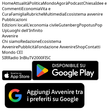
Home
Attualità
Politica
Mondo
Agorà
Podcast
Chiesa
Idee e
Commenti
Economia
Vita e
Cura
Famiglia
Rubriche
Multimedia
Ecosistema avvenire
Pubblicazioni
Edizioni locali
L'economia civile
Gutenberg
Popotus
Pop
Up
Luoghi dell'Infinito
Avvenire
Chi siamo
Redazione
Ecosistema
Avvenire
Pubblicità
Fondazione Avvenire
Shop
Contatti
Mondo CEI
SIR
Radio InBlu
TV2000
FISC