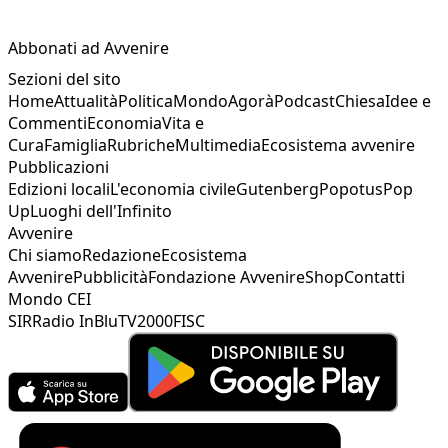
Abbonati ad Avvenire
Sezioni del sito
Home
Attualità
Politica
Mondo
Agorà
Podcast
Chiesa
Idee e
Commenti
Economia
Vita e
Cura
Famiglia
Rubriche
Multimedia
Ecosistema avvenire
Pubblicazioni
Edizioni locali
L'economia civile
Gutenberg
Popotus
Pop
Up
Luoghi dell'Infinito
Avvenire
Chi siamo
Redazione
Ecosistema
Avvenire
Pubblicità
Fondazione Avvenire
Shop
Contatti
Mondo CEI
SIR
Radio InBlu
TV2000
FISC