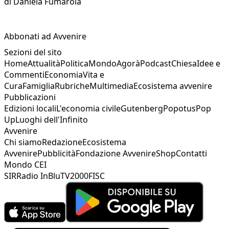
di
Daniela Fumarola
Abbonati ad Avvenire
Sezioni del sito
Home
Attualità
Politica
Mondo
Agorà
Podcast
Chiesa
Idee e
Commenti
Economia
Vita e
Cura
Famiglia
Rubriche
Multimedia
Ecosistema avvenire
Pubblicazioni
Edizioni locali
L'economia civile
Gutenberg
Popotus
Pop
Up
Luoghi dell'Infinito
Avvenire
Chi siamo
Redazione
Ecosistema
Avvenire
Pubblicità
Fondazione Avvenire
Shop
Contatti
Mondo CEI
SIR
Radio InBlu
TV2000
FISC