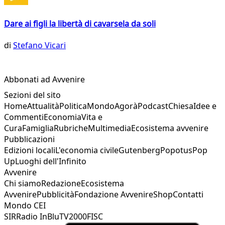
Dare ai figli la libertà di cavarsela da soli
di
Stefano Vicari
Abbonati ad Avvenire
Sezioni del sito
Home
Attualità
Politica
Mondo
Agorà
Podcast
Chiesa
Idee e
Commenti
Economia
Vita e
Cura
Famiglia
Rubriche
Multimedia
Ecosistema avvenire
Pubblicazioni
Edizioni locali
L'economia civile
Gutenberg
Popotus
Pop
Up
Luoghi dell'Infinito
Avvenire
Chi siamo
Redazione
Ecosistema
Avvenire
Pubblicità
Fondazione Avvenire
Shop
Contatti
Mondo CEI
SIR
Radio InBlu
TV2000
FISC