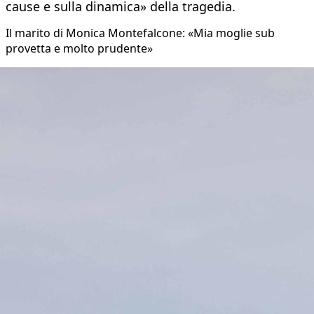
cause e sulla dinamica» della tragedia.
Il marito di Monica Montefalcone: «Mia moglie sub
provetta e molto prudente»