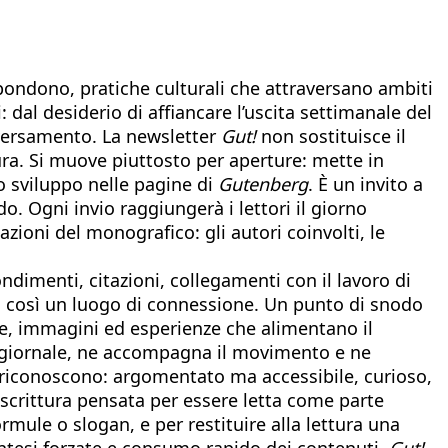
pondono, pratiche culturali che attraversano ambiti
: dal desiderio di affiancare l’uscita settimanale del
aversamento. La newsletter
Gut!
non sostituisce il
ura. Si muove piuttosto per aperture: mette in
o sviluppo nelle pagine di
Gutenberg
. È un invito a
o. Ogni invio raggiungerà i lettori il giorno
azioni del monografico: gli autori coinvolti, le
ondimenti, citazioni, collegamenti con il lavoro di
 così un luogo di connessione. Un punto di snodo
e, immagini ed esperienze che alimentano il
 giornale, ne accompagna il movimento e ne
riconoscono: argomentato ma accessibile, curioso,
scrittura pensata per essere letta come parte
rmule o slogan, e per restituire alla lettura una
sintesi forzate e consumo rapido dei contenuti,
Gut!