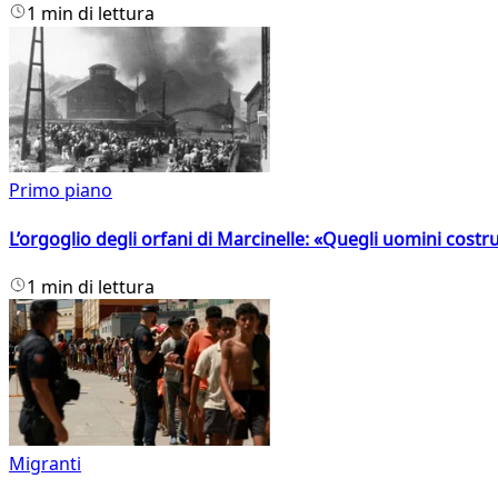
1 min di lettura
Primo piano
L’orgoglio degli orfani di Marcinelle: «Quegli uomini costr
1 min di lettura
Migranti