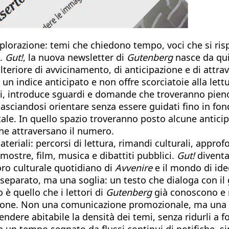
plorazione: temi che chiedono tempo, voci che si ris
o.
Gut!
, la nuova newsletter di
Gutenberg
nasce da qui
teriore di avvicinamento, di anticipazione e di attr
un indice anticipato e non offre scorciatoie alla lett
ali, introduce sguardi e domande che troveranno pien
lasciandosi orientare senza essere guidati fino in fond
itale. In quello spazio troveranno posto alcune anticip
 che attraversano il numero.
ateriali: percorsi di lettura, rimandi culturali, approf
 mostre, film, musica e dibattiti pubblici.
Gut!
diventa
voro culturale quotidiano di
Avvenire
e il mondo di ide
eparato, ma una soglia: un testo che dialoga con il
 è quello che i lettori di
Gutenberg
già conoscono e 
azione. Non una comunicazione promozionale, ma una 
ndere abitabile la densità dei temi, senza ridurli a fo
In un tempo segnato da flussi continui di notifiche, 