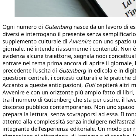
Ogni numero di
Gutenberg
nasce da un lavoro di es
diversi e interrogano il presente senza semplificarl
supplemento culturale di
Avvenire
con uno spazio ul
giornale, né intende riassumerne i contenuti. Non è 
evidenza alcune traiettorie, segnala nodi concettu
entrare nel tema prima ancora di aprire il giornale, 
precedente l’uscita di
Gutenberg
in edicola e in dig
questioni centrali, i contesti culturali e le pratiche
Accanto a queste anticipazioni,
Gut!
ospiterà altri m
Avvenire e con un orizzonte più ampio fatto di libri,
tra il numero di Gutenberg che sta per uscire, il la
discorso pubblico contemporaneo. Non uno spazio s
prepara la lettura, senza sovrapporsi ad essa. Il tono
attento alla complessità senza indulgere nell’astr
integrante dell’esperienza editoriale. Un modo per re
dimensione di attenzione, di lentezza e di ascolto. 