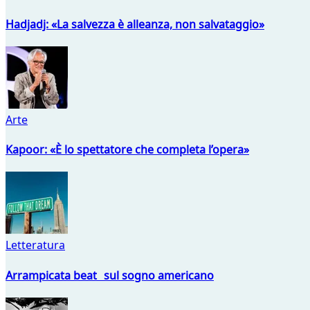
Hadjadj: «La salvezza è alleanza, non salvataggio»
Arte
Kapoor: «È lo spettatore che completa l’opera»
Letteratura
Arrampicata beat sul sogno americano