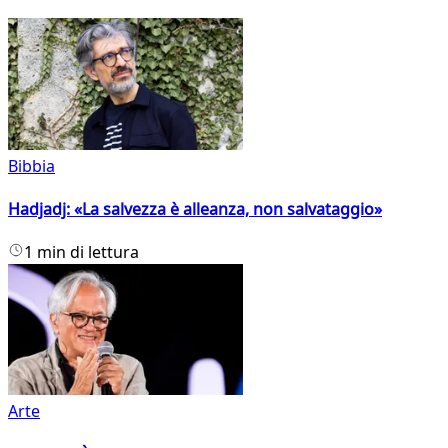
Bibbia
Hadjadj: «La salvezza è alleanza, non salvataggio»
1 min di lettura
Arte