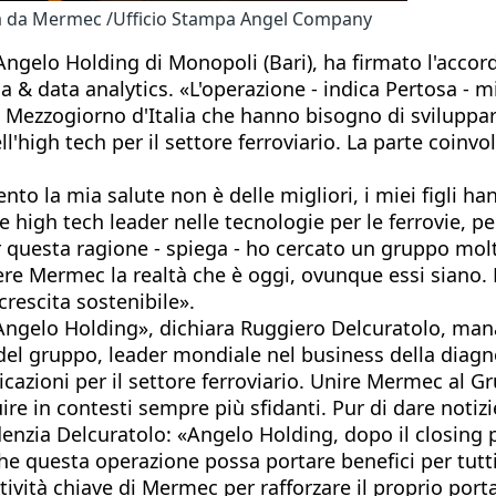
ta da Mermec /Ufficio Stampa Angel Company
 Angelo Holding di Monopoli (Bari), ha firmato l'acco
 data analytics. «L'operazione - indica Pertosa - mi 
el Mezzogiorno d'Italia che hanno bisogno di sviluppar
igh tech per il settore ferroviario. La parte coinvolt
 la mia salute non è delle migliori, i miei figli ha
 high tech leader nelle tecnologie per le ferrovie, per
Per questa ragione - spiega - ho cercato un gruppo mol
ere Mermec la realtà che è oggi, ovunque essi siano. E
crescita sostenibile».
 Angelo Holding», dichiara Ruggiero Delcuratolo, ma
el gruppo, leader mondiale nel business della diagnos
nicazioni per il settore ferroviario. Unire Mermec al
e in contesti sempre più sfidanti. Pur di dare notizie
denzia Delcuratolo: «Angelo Holding, dopo il closing 
 questa operazione possa portare benefici per tutti
ività chiave di Mermec per rafforzare il proprio porta