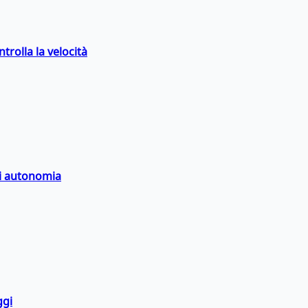
trolla la velocità
di autonomia
ggi