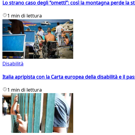
Lo strano caso degli “ometti”: così la montagna perde la s
1 min di lettura
Disabilità
Italia apripista con la Carta europea della disabilità e il pa
1 min di lettura