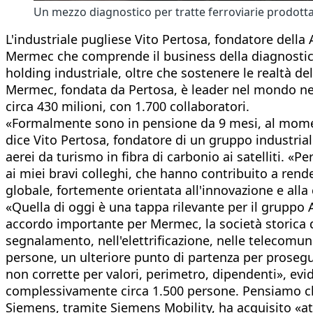
Un mezzo diagnostico per tratte ferroviarie prodot
L'industriale pugliese Vito Pertosa, fondatore della
Mermec che comprende il business della diagnostica &
holding industriale, oltre che sostenere le realtà d
Mermec, fondata da Pertosa, è leader nel mondo nell'h
circa 430 milioni, con 1.700 collaboratori.
«Formalmente sono in pensione da 9 mesi, al momento
dice Vito Pertosa, fondatore di un gruppo industriale
aerei da turismo in fibra di carbonio ai satelliti. «
ai miei bravi colleghi, che hanno contribuito a rend
globale, fortemente orientata all'innovazione e alla 
«Quella di oggi è una tappa rilevante per il gruppo
accordo importante per Mermec, la società storica d
segnalamento, nell'elettrificazione, nelle telecomu
persone, un ulteriore punto di partenza per proseguir
non corrette per valori, perimetro, dipendenti», evi
complessivamente circa 1.500 persone. Pensiamo che
Siemens, tramite Siemens Mobility, ha acquisito «att