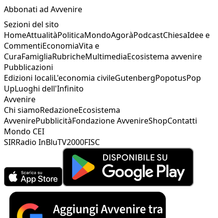
Abbonati ad Avvenire
Sezioni del sito
Home
Attualità
Politica
Mondo
Agorà
Podcast
Chiesa
Idee e
Commenti
Economia
Vita e
Cura
Famiglia
Rubriche
Multimedia
Ecosistema avvenire
Pubblicazioni
Edizioni locali
L'economia civile
Gutenberg
Popotus
Pop
Up
Luoghi dell'Infinito
Avvenire
Chi siamo
Redazione
Ecosistema
Avvenire
Pubblicità
Fondazione Avvenire
Shop
Contatti
Mondo CEI
SIR
Radio InBlu
TV2000
FISC