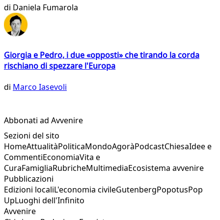
di
Daniela Fumarola
Giorgia e Pedro, i due «opposti» che tirando la corda
rischiano di spezzare l'Europa
di
Marco Iasevoli
Abbonati ad Avvenire
Sezioni del sito
Home
Attualità
Politica
Mondo
Agorà
Podcast
Chiesa
Idee e
Commenti
Economia
Vita e
Cura
Famiglia
Rubriche
Multimedia
Ecosistema avvenire
Pubblicazioni
Edizioni locali
L'economia civile
Gutenberg
Popotus
Pop
Up
Luoghi dell'Infinito
Avvenire