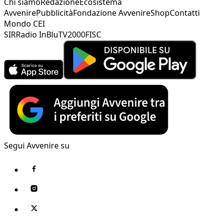
Chi siamo
Redazione
Ecosistema
Avvenire
Pubblicità
Fondazione Avvenire
Shop
Contatti
Mondo CEI
SIR
Radio InBlu
TV2000
FISC
Segui Avvenire su