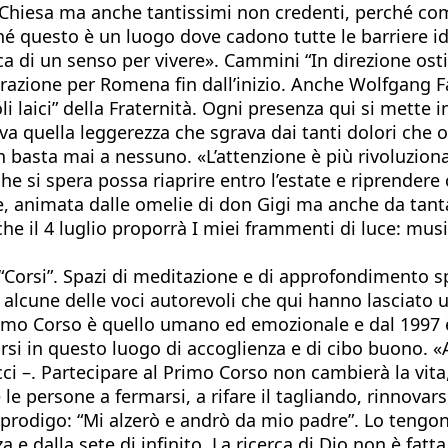
 di Chiesa ma anche tantissimi non credenti, perché 
rché questo è un luogo dove cadono tutte le barriere i
a di un senso per vivere». Cammini “In direzione ostin
spirazione per Romena fin dall’inizio. Anche Wolfgang
li laici” della Fraternità. Ogni presenza qui si mette 
rova quella leggerezza che sgrava dai tanti dolori ch
asta mai a nessuno. «L’attenzione è più rivoluzionaria
 che si spera possa riaprire entro l’estate e ripre
le, animata dalle omelie di don Gigi ma anche da tan
he il 4 luglio proporrà I miei frammenti di luce: mus
 “Corsi”. Spazi di meditazione e di approfondimento s
lcune delle voci autorevoli che qui hanno lasciato un 
imo Corso è quello umano ed emozionale e dal 1997 è 
rsi in questo luogo di accoglienza e di cibo buono. «
icci –. Partecipare al Primo Corso non cambierà la vita
e persone a fermarsi, a rifare il tagliando, rinnovars
ol prodigo: “Mi alzerò e andrò da mio padre”. Lo teng
 dalla sete di infinito. La ricerca di Dio non è fatta d