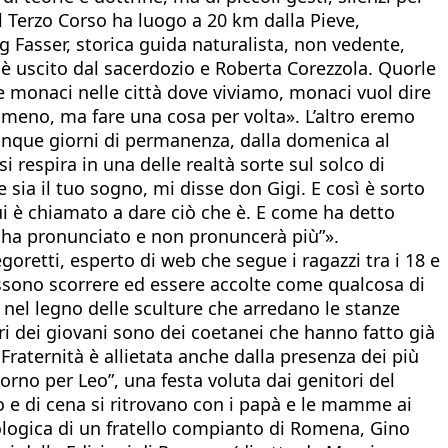
l Terzo Corso ha luogo a 20 km dalla Pieve,
 Fasser, storica guida naturalista, non vedente,
e è uscito dal sacerdozio e Roberta Corezzola. Quorle
e monaci nelle città dove viviamo, monaci vuol dire
e meno, ma fare una cosa per volta». L’altro eremo
i cinque giorni di permanenza, dalla domenica al
 si respira in una delle realtà sorte sul solco di
 sia il tuo sogno, mi disse don Gigi. E così è sorto
ui è chiamato a dare ciò che è. E come ha detto
 ha pronunciato e non pronuncerà più”».
egoretti, esperto di web che segue i ragazzi tra i 18 e
 possono scorrere ed essere accolte come qualcosa di
nel legno delle sculture che arredano le stanze
tri dei giovani sono dei coetanei che hanno fatto già
Fraternità è allietata anche dalla presenza dei più
iorno per Leo”, una festa voluta dai genitori del
 e di cena si ritrovano con i papà e le mamme ai
 biologica di un fratello compianto di Romena, Gino