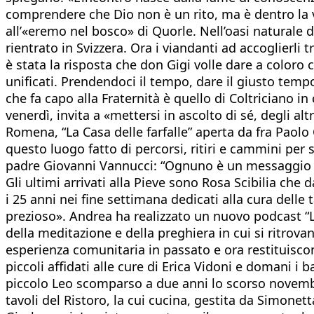
comprendere che Dio non è un rito, ma è dentro la v
all’«eremo nel bosco» di Quorle. Nell’oasi naturale
rientrato in Svizzera. Ora i viandanti ad accoglierli
è stata la risposta che don Gigi volle dare a coloro
unificati. Prendendoci il tempo, dare il giusto temp
che fa capo alla Fraternità è quello di Coltriciano i
venerdì, invita a «mettersi in ascolto di sé, degli altr
Romena, “La Casa delle farfalle” aperta da fra Paolo 
questo luogo fatto di percorsi, ritiri e cammini pe
padre Giovanni Vannucci: “Ognuno è un messaggio c
Gli ultimi arrivati alla Pieve sono Rosa Scibilia che 
i 25 anni nei fine settimana dedicati alla cura delle
prezioso». Andrea ha realizzato un nuovo podcast “L
della meditazione e della preghiera in cui si ritrova
esperienza comunitaria in passato e ora restituiscon
piccoli affidati alle cure di Erica Vidoni e domani i
piccolo Leo scomparso a due anni lo scorso novembre
tavoli del Ristoro, la cui cucina, gestita da Simonett