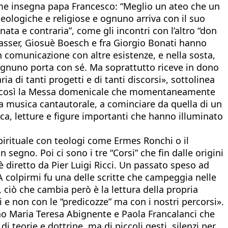
come insegna papa Francesco: “Meglio un ateo che un
deologiche e religiose e ognuno arriva con il suo
ata e contraria”, come gli incontri con l’altro “don
 Fasser, Giosuè Boesch e fra Giorgio Bonati hanno
in comunicazione con altre esistenze, e nella sosta,
e ognuno porta con sé. Ma soprattutto riceve in dono
 di tanti progetti e di tanti discorsi», sottolinea
ndere così la Messa domenicale che momentaneamente
ta musica cantautorale, a cominciare da quella di un
ica, letture e figure importanti che hanno illuminato
pirituale con teologi come Ermes Ronchi o il
segno. Poi ci sono i tre “Corsi” che fin dalle origini
diretto da Pier Luigi Ricci. Un passato speso ad
A colpirmi fu una delle scritte che campeggia nelle
, ciò che cambia però è la lettura della propria
i e non con le “predicozze” ma con i nostri percorsi».
ono Maria Teresa Abignente e Paola Francalanci che
i teorie e dottrine, ma di piccoli gesti, silenzi per