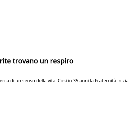
erite trovano un respiro
cerca di un senso della vita. Così in 35 anni la Fraternità in