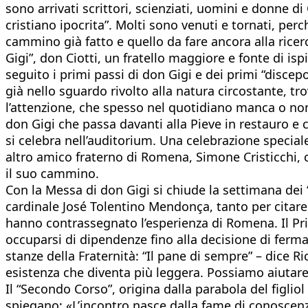
sono arrivati scrittori, scienziati, uomini e donne
cristiano ipocrita”. Molti sono venuti e tornati, pe
cammino già fatto e quello da fare ancora alla ricerc
Gigi”, don Ciotti, un fratello maggiore e fonte di i
seguito i primi passi di don Gigi e dei primi “discepo
già nello sguardo rivolto alla natura circostante, t
l’attenzione, che spesso nel quotidiano manca o non b
don Gigi che passa davanti alla Pieve in restauro e
si celebra nell’auditorium. Una celebrazione specia
altro amico fraterno di Romena, Simone Cristicchi, c
il suo cammino.
Con la Messa di don Gigi si chiude la settimana dei
cardinale José Tolentino Mendonça, tanto per citare a
hanno contrassegnato l’esperienza di Romena. Il Pr
occuparsi di dipendenze fino alla decisione di ferma
stanze della Fraternità: “Il pane di sempre” – dice R
esistenza che diventa più leggera. Possiamo aiutare l
Il “Secondo Corso”, origina dalla parabola del figli
spiegano: «L’incontro nasce dalla fame di conoscenza e