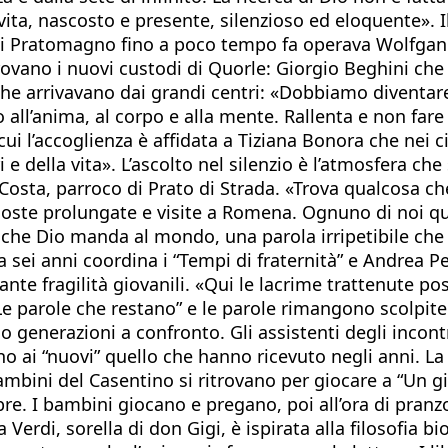
ita, nascosto e presente, silenzioso ed eloquente». I
 di Pratomagno fino a poco tempo fa operava Wolfgang
 trovano i nuovi custodi di Quorle: Giorgio Beghini ch
 che arrivavano dai grandi centri: «Dobbiamo diventar
o all’anima, al corpo e alla mente. Rallenta e non far
n cui l’accoglienza è affidata a Tiziana Bonora che ne
i e della vita». L’ascolto nel silenzio è l’atmosfera che
Costa, parroco di Prato di Strada. «Trova qualcosa che
r soste prolungate e visite a Romena. Ognuno di noi q
he Dio manda al mondo, una parola irripetibile che
da sei anni coordina i “Tempi di fraternità” e Andrea P
 tante fragilità giovanili. «Qui le lacrime trattenute
e parole che restano” e le parole rimangono scolpite 
no generazioni a confronto. Gli assistenti degli incon
o ai “nuovi” quello che hanno ricevuto negli anni. La 
 bambini del Casentino si ritrovano per giocare a “Un g
. I bambini giocano e pregano, poi all’ora di pranzo
a Verdi, sorella di don Gigi, è ispirata alla filosofia