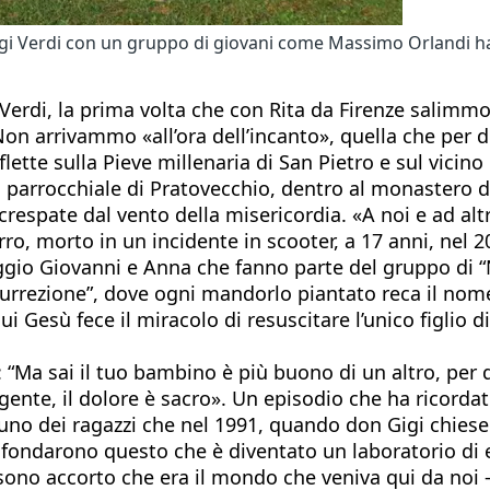
igi Verdi con un gruppo di giovani come Massimo Orlandi h
gi Verdi, la prima volta che con Rita da Firenze sali
n arrivammo «all’ora dell’incanto», quella che per do
lette sulla Pieve millenaria di San Pietro e sul vicino
a parrocchiale di Pratovecchio, dentro al monastero d
ncrespate dal vento della misericordia. «A noi e ad alt
urro, morto in un incidente in scooter, a 17 anni, nel
iaggio Giovanni e Anna che fanno parte del gruppo di “
rrezione”, dove ogni mandorlo piantato reca il nome d
cui Gesù fece il miracolo di resuscitare l’unico figlio 
i: “Ma sai il tuo bambino è più buono di un altro, per 
 gente, il dolore è sacro». Un episodio che ha ricord
 uno dei ragazzi che nel 1991, quando don Gigi chiese
, fondarono questo che è diventato un laboratorio di es
i sono accorto che era il mondo che veniva qui da noi