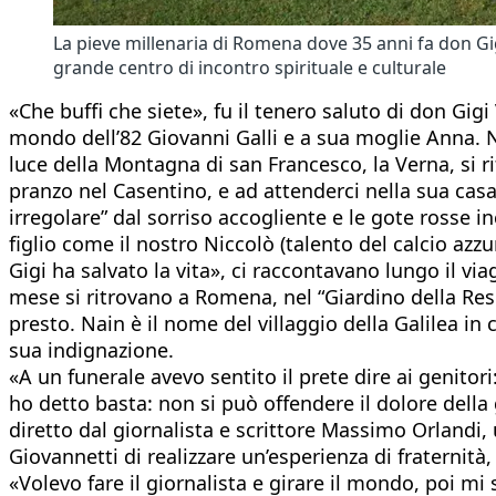
La pieve millenaria di Romena dove 35 anni fa don G
grande centro di incontro spirituale e culturale
«Che buffi che siete», fu il tenero saluto di don Gi
mondo dell’82 Giovanni Galli e a sua moglie Anna. No
luce della Montagna di san Francesco, la Verna, si rif
pranzo nel Casentino, e ad attenderci nella sua cas
irregolare” dal sorriso accogliente e le gote rosse i
figlio come il nostro Niccolò (talento del calcio azz
Gigi ha salvato la vita», ci raccontavano lungo il v
mese si ritrovano a Romena, nel “Giardino della Resu
presto. Nain è il nome del villaggio della Galilea in 
sua indignazione.
«A un funerale avevo sentito il prete dire ai genitor
ho detto basta: non si può offendere il dolore della
diretto dal giornalista e scrittore Massimo Orlandi,
Giovannetti di realizzare un’esperienza di fraternità
«Volevo fare il giornalista e girare il mondo, poi m