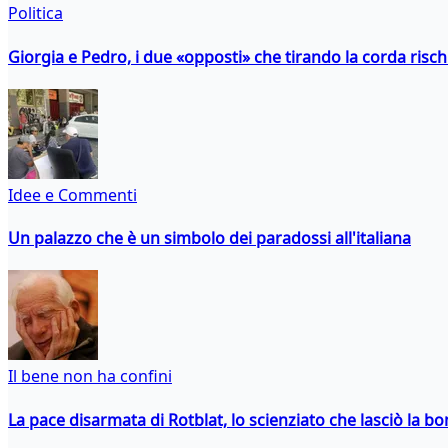
Politica
Giorgia e Pedro, i due «opposti» che tirando la corda risc
Idee e Commenti
Un palazzo che è un simbolo dei paradossi all'italiana
Il bene non ha confini
La pace disarmata di Rotblat, lo scienziato che lasciò la 