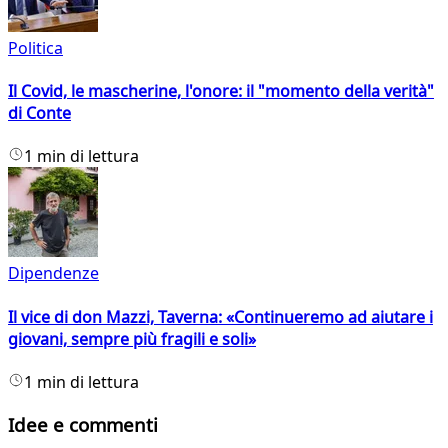
Politica
Il Covid, le mascherine, l'onore: il "momento della verità"
di Conte
1 min di lettura
Dipendenze
Il vice di don Mazzi, Taverna: «Continueremo ad aiutare i
giovani, sempre più fragili e soli»
1 min di lettura
Idee e commenti