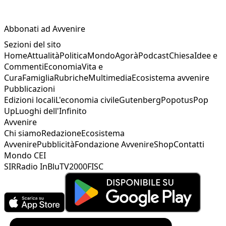
Abbonati ad Avvenire
Sezioni del sito
Home
Attualità
Politica
Mondo
Agorà
Podcast
Chiesa
Idee e
Commenti
Economia
Vita e
Cura
Famiglia
Rubriche
Multimedia
Ecosistema avvenire
Pubblicazioni
Edizioni locali
L'economia civile
Gutenberg
Popotus
Pop
Up
Luoghi dell'Infinito
Avvenire
Chi siamo
Redazione
Ecosistema
Avvenire
Pubblicità
Fondazione Avvenire
Shop
Contatti
Mondo CEI
SIR
Radio InBlu
TV2000
FISC