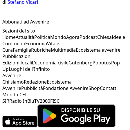
di
Stefano Vicari
Abbonati ad Avvenire
Sezioni del sito
Home
Attualità
Politica
Mondo
Agorà
Podcast
Chiesa
Idee e
Commenti
Economia
Vita e
Cura
Famiglia
Rubriche
Multimedia
Ecosistema avvenire
Pubblicazioni
Edizioni locali
L'economia civile
Gutenberg
Popotus
Pop
Up
Luoghi dell'Infinito
Avvenire
Chi siamo
Redazione
Ecosistema
Avvenire
Pubblicità
Fondazione Avvenire
Shop
Contatti
Mondo CEI
SIR
Radio InBlu
TV2000
FISC