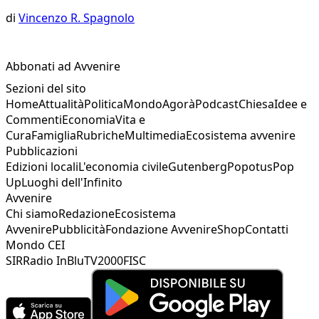
di
Vincenzo R. Spagnolo
Abbonati ad Avvenire
Sezioni del sito
Home
Attualità
Politica
Mondo
Agorà
Podcast
Chiesa
Idee e
Commenti
Economia
Vita e
Cura
Famiglia
Rubriche
Multimedia
Ecosistema avvenire
Pubblicazioni
Edizioni locali
L'economia civile
Gutenberg
Popotus
Pop
Up
Luoghi dell'Infinito
Avvenire
Chi siamo
Redazione
Ecosistema
Avvenire
Pubblicità
Fondazione Avvenire
Shop
Contatti
Mondo CEI
SIR
Radio InBlu
TV2000
FISC