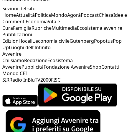
Sezioni del sito
Home
Attualità
Politica
Mondo
Agorà
Podcast
Chiesa
Idee e
Commenti
Economia
Vita e
Cura
Famiglia
Rubriche
Multimedia
Ecosistema avvenire
Pubblicazioni
Edizioni locali
L'economia civile
Gutenberg
Popotus
Pop
Up
Luoghi dell'Infinito
Avvenire
Chi siamo
Redazione
Ecosistema
Avvenire
Pubblicità
Fondazione Avvenire
Shop
Contatti
Mondo CEI
SIR
Radio InBlu
TV2000
FISC