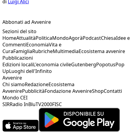
di
Luigi Alici
Abbonati ad Avvenire
Sezioni del sito
Home
Attualità
Politica
Mondo
Agorà
Podcast
Chiesa
Idee e
Commenti
Economia
Vita e
Cura
Famiglia
Rubriche
Multimedia
Ecosistema avvenire
Pubblicazioni
Edizioni locali
L'economia civile
Gutenberg
Popotus
Pop
Up
Luoghi dell'Infinito
Avvenire
Chi siamo
Redazione
Ecosistema
Avvenire
Pubblicità
Fondazione Avvenire
Shop
Contatti
Mondo CEI
SIR
Radio InBlu
TV2000
FISC