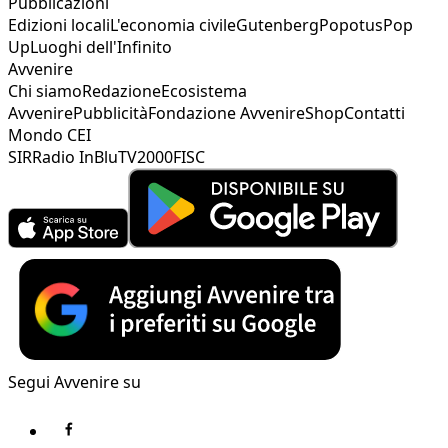
Pubblicazioni
Edizioni locali
L'economia civile
Gutenberg
Popotus
Pop
Up
Luoghi dell'Infinito
Avvenire
Chi siamo
Redazione
Ecosistema
Avvenire
Pubblicità
Fondazione Avvenire
Shop
Contatti
Mondo CEI
SIR
Radio InBlu
TV2000
FISC
Segui Avvenire su