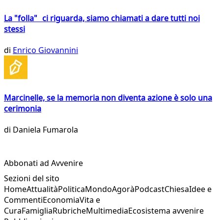
La "folla" ci riguarda, siamo chiamati a dare tutti noi
stessi
di
Enrico Giovannini
Marcinelle, se la memoria non diventa azione è solo una
cerimonia
di
Daniela Fumarola
Abbonati ad Avvenire
Sezioni del sito
Home
Attualità
Politica
Mondo
Agorà
Podcast
Chiesa
Idee e
Commenti
Economia
Vita e
Cura
Famiglia
Rubriche
Multimedia
Ecosistema avvenire