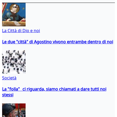
La Città di Dio e noi
Le due "città" di Agostino vivono entrambe dentro di noi
Società
La "folla" ci riguarda, siamo chiamati a dare tutti noi
stessi