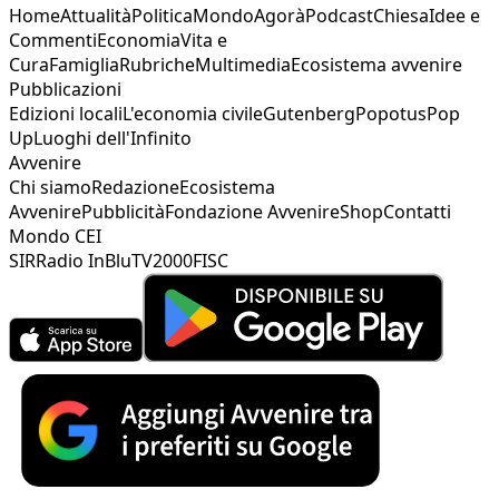
Home
Attualità
Politica
Mondo
Agorà
Podcast
Chiesa
Idee e
Commenti
Economia
Vita e
Cura
Famiglia
Rubriche
Multimedia
Ecosistema avvenire
Pubblicazioni
Edizioni locali
L'economia civile
Gutenberg
Popotus
Pop
Up
Luoghi dell'Infinito
Avvenire
Chi siamo
Redazione
Ecosistema
Avvenire
Pubblicità
Fondazione Avvenire
Shop
Contatti
Mondo CEI
SIR
Radio InBlu
TV2000
FISC