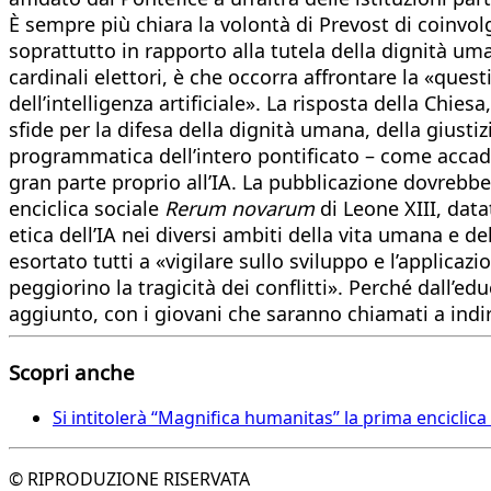
È sempre più chiara la volontà di Prevost di coinvolge
soprattutto in rapporto alla tutela della dignità u
cardinali elettori, è che occorra affrontare la «ques
dell’intelligenza artificiale». La risposta della Chie
sfide per la difesa della dignità umana, della giusti
programmatica dell’intero pontificato – come accad
gran parte proprio all’IA. La pubblicazione dovrebbe
enciclica sociale
Rerum novarum
di Leone XIII, dat
etica dell’IA nei diversi ambiti della vita umana e d
esortato tutti a «vigilare sullo sviluppo e l’applicaz
peggiorino la tragicità dei conflitti». Perché dall’
aggiunto, con i giovani che saranno chiamati a indiriz
Scopri anche
Si intitolerà “Magnifica humanitas” la prima enciclica
© RIPRODUZIONE RISERVATA