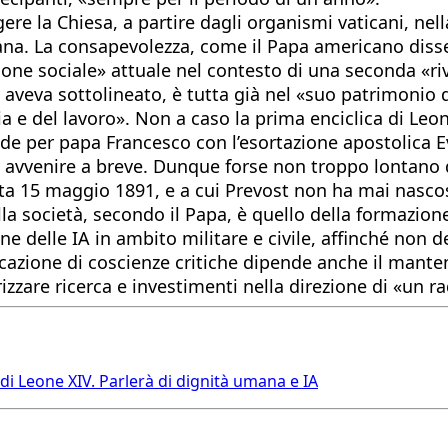
re la Chiesa, a partire dagli organismi vaticani, nella 
mana. La consapevolezza, come il Papa americano diss
tione sociale» attuale nel contesto di una seconda «ri
sa, aveva sottolineato, è tutta già nel «suo patrimoni
zia e del lavoro». Non a caso la prima enciclica di Leo
de per papa Francesco con l’esortazione apostolica 
 avvenire a breve. Dunque forse non troppo lontano da
ata 15 maggio 1891, e a cui Prevost non ha mai nascos
ella società, secondo il Papa, è quello della formazio
ione delle IA in ambito militare e civile, affinché non
educazione di coscienze critiche dipende anche il mant
zare ricerca e investimenti nella direzione di «un radi
 di Leone XIV. Parlerà di dignità umana e IA