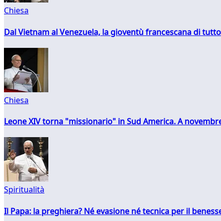
Chiesa
Dal Vietnam al Venezuela, la gioventù francescana di tutto
Chiesa
Leone XIV torna "missionario" in Sud America. A novembre
Spiritualità
Il Papa: la preghiera? Né evasione né tecnica per il ben