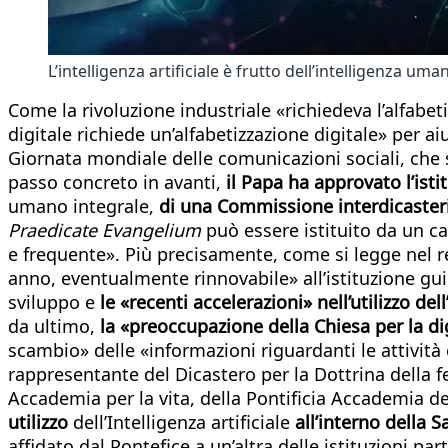
L’intelligenza artificiale è frutto dell’intelligenza uma
Come la rivoluzione industriale «richiedeva l’alfabet
digitale richiede un’alfabetizzazione digitale» per a
Giornata mondiale delle comunicazioni sociali, che 
passo concreto in avanti,
il Papa ha approvato l’isti
umano integrale,
di una Commissione interdicasterial
Praedicate Evangelium
può essere istituito da un c
e frequente». Più precisamente, come si legge nel re
anno, eventualmente rinnovabile» all’istituzione gu
sviluppo e
le «recenti accelerazioni» nell’utilizzo dell
da ultimo,
la «preoccupazione della Chiesa per la d
scambio» delle «informazioni riguardanti le attività 
rappresentante del Dicastero per la Dottrina della fe
Accademia per la vita, della Pontificia Accademia de
utilizzo
dell’Intelligenza artificiale
all’interno della 
affidato dal Pontefice a un’altra delle istituzioni pa