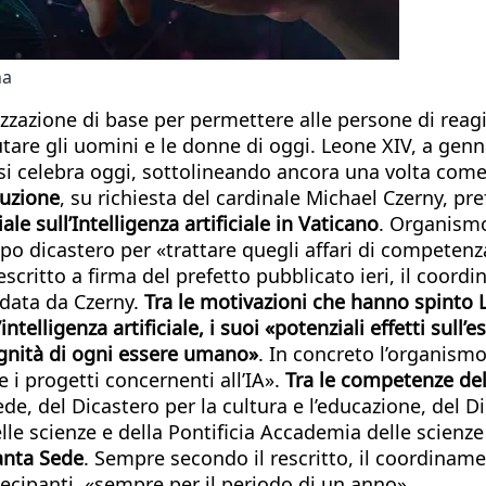
na
izzazione di base per permettere alle persone di reagi
iutare gli uomini e le donne di oggi. Leone XIV, a gen
si celebra oggi, sottolineando ancora una volta come 
tuzione
, su richiesta del cardinale Michael Czerny, pre
e sull’Intelligenza artificiale in Vaticano
. Organismo
apo dicastero per «trattare quegli affari di competen
scritto a firma del prefetto pubblicato ieri, il coor
idata da Czerny.
Tra le motivazioni che hanno spinto 
’intelligenza artificiale, i suoi «potenziali effetti sull
ignità di ogni essere umano»
. In concreto l’organismo
e i progetti concernenti all’IA».
Tra le competenze dell
de, del Dicastero per la cultura e l’educazione, del D
lle scienze e della Pontificia Accademia delle scienze
Santa Sede
. Sempre secondo il rescritto, il coordina
rtecipanti, «sempre per il periodo di un anno».