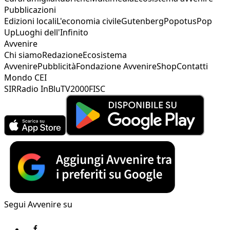
Pubblicazioni
Edizioni locali
L'economia civile
Gutenberg
Popotus
Pop
Up
Luoghi dell'Infinito
Avvenire
Chi siamo
Redazione
Ecosistema
Avvenire
Pubblicità
Fondazione Avvenire
Shop
Contatti
Mondo CEI
SIR
Radio InBlu
TV2000
FISC
Segui Avvenire su