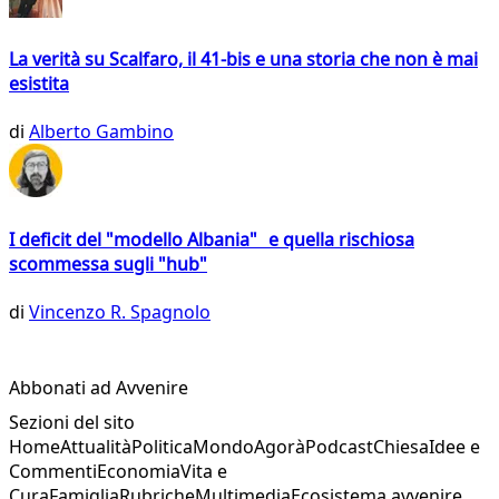
La verità su Scalfaro, il 41-bis e una storia che non è mai
esistita
di
Alberto Gambino
I deficit del "modello Albania" e quella rischiosa
scommessa sugli "hub"
di
Vincenzo R. Spagnolo
Abbonati ad Avvenire
Sezioni del sito
Home
Attualità
Politica
Mondo
Agorà
Podcast
Chiesa
Idee e
Commenti
Economia
Vita e
Cura
Famiglia
Rubriche
Multimedia
Ecosistema avvenire