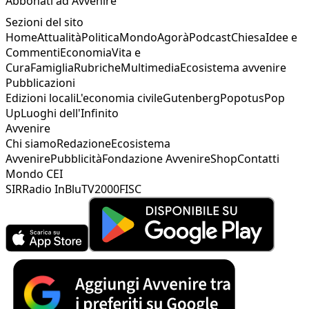
Abbonati ad Avvenire
Sezioni del sito
Home
Attualità
Politica
Mondo
Agorà
Podcast
Chiesa
Idee e
Commenti
Economia
Vita e
Cura
Famiglia
Rubriche
Multimedia
Ecosistema avvenire
Pubblicazioni
Edizioni locali
L'economia civile
Gutenberg
Popotus
Pop
Up
Luoghi dell'Infinito
Avvenire
Chi siamo
Redazione
Ecosistema
Avvenire
Pubblicità
Fondazione Avvenire
Shop
Contatti
Mondo CEI
SIR
Radio InBlu
TV2000
FISC