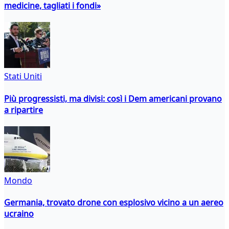
medicine, tagliati i fondi»
Stati Uniti
Più progressisti, ma divisi: così i Dem americani provano
a ripartire
Mondo
Germania, trovato drone con esplosivo vicino a un aereo
ucraino