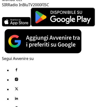
SIR
Radio InBlu
TV2000
FISC
Segui Avvenire su