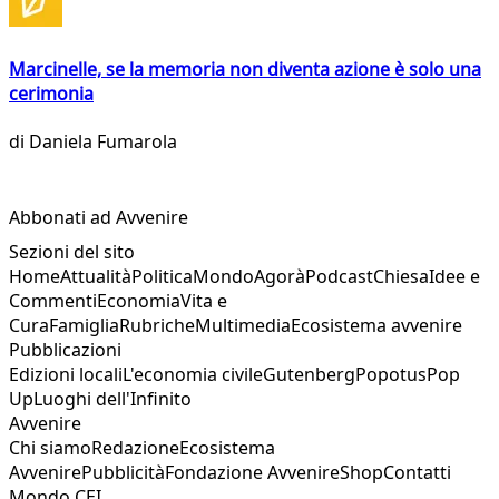
Marcinelle, se la memoria non diventa azione è solo una
cerimonia
di
Daniela Fumarola
Abbonati ad Avvenire
Sezioni del sito
Home
Attualità
Politica
Mondo
Agorà
Podcast
Chiesa
Idee e
Commenti
Economia
Vita e
Cura
Famiglia
Rubriche
Multimedia
Ecosistema avvenire
Pubblicazioni
Edizioni locali
L'economia civile
Gutenberg
Popotus
Pop
Up
Luoghi dell'Infinito
Avvenire
Chi siamo
Redazione
Ecosistema
Avvenire
Pubblicità
Fondazione Avvenire
Shop
Contatti
Mondo CEI