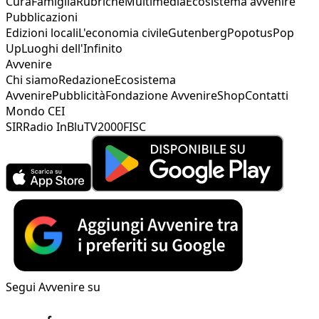
Cura
Famiglia
Rubriche
Multimedia
Ecosistema avvenire
Pubblicazioni
Edizioni locali
L'economia civile
Gutenberg
Popotus
Pop
Up
Luoghi dell'Infinito
Avvenire
Chi siamo
Redazione
Ecosistema
Avvenire
Pubblicità
Fondazione Avvenire
Shop
Contatti
Mondo CEI
SIR
Radio InBlu
TV2000
FISC
Segui Avvenire su