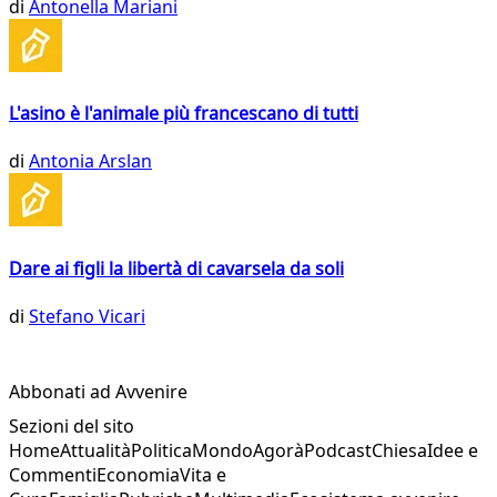
di
Antonella Mariani
L'asino è l'animale più francescano di tutti
di
Antonia Arslan
Dare ai figli la libertà di cavarsela da soli
di
Stefano Vicari
Abbonati ad Avvenire
Sezioni del sito
Home
Attualità
Politica
Mondo
Agorà
Podcast
Chiesa
Idee e
Commenti
Economia
Vita e