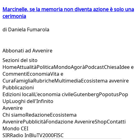
Marcinelle, se la memoria non diventa azione è solo una
cerimonia
di
Daniela Fumarola
Abbonati ad Avvenire
Sezioni del sito
Home
Attualità
Politica
Mondo
Agorà
Podcast
Chiesa
Idee e
Commenti
Economia
Vita e
Cura
Famiglia
Rubriche
Multimedia
Ecosistema avvenire
Pubblicazioni
Edizioni locali
L'economia civile
Gutenberg
Popotus
Pop
Up
Luoghi dell'Infinito
Avvenire
Chi siamo
Redazione
Ecosistema
Avvenire
Pubblicità
Fondazione Avvenire
Shop
Contatti
Mondo CEI
SIR
Radio InBlu
TV2000
FISC