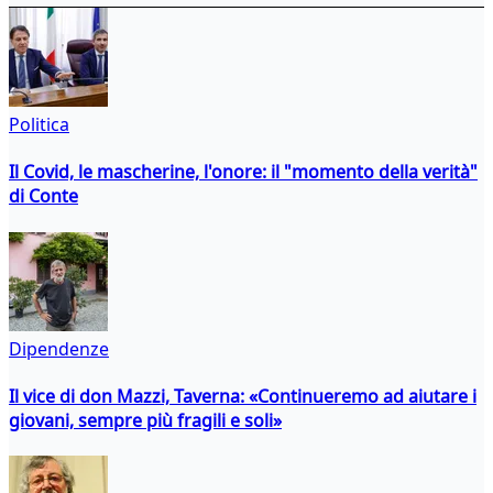
Politica
Il Covid, le mascherine, l'onore: il "momento della verità"
di Conte
Dipendenze
Il vice di don Mazzi, Taverna: «Continueremo ad aiutare i
giovani, sempre più fragili e soli»