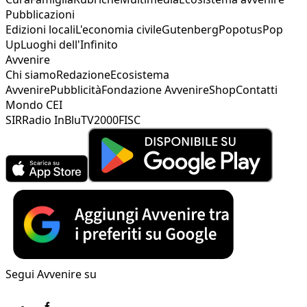
Pubblicazioni
Edizioni locali
L'economia civile
Gutenberg
Popotus
Pop
Up
Luoghi dell'Infinito
Avvenire
Chi siamo
Redazione
Ecosistema
Avvenire
Pubblicità
Fondazione Avvenire
Shop
Contatti
Mondo CEI
SIR
Radio InBlu
TV2000
FISC
Segui Avvenire su