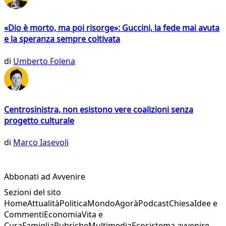
«Dio è morto, ma poi risorge»: Guccini, la fede mai avuta
e la speranza sempre coltivata
di
Umberto Folena
Centrosinistra, non esistono vere coalizioni senza
progetto culturale
di
Marco Iasevoli
Abbonati ad Avvenire
Sezioni del sito
Home
Attualità
Politica
Mondo
Agorà
Podcast
Chiesa
Idee e
Commenti
Economia
Vita e
Cura
Famiglia
Rubriche
Multimedia
Ecosistema avvenire