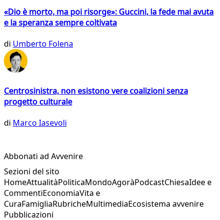
«Dio è morto, ma poi risorge»: Guccini, la fede mai avuta
e la speranza sempre coltivata
di
Umberto Folena
Centrosinistra, non esistono vere coalizioni senza
progetto culturale
di
Marco Iasevoli
Abbonati ad Avvenire
Sezioni del sito
Home
Attualità
Politica
Mondo
Agorà
Podcast
Chiesa
Idee e
Commenti
Economia
Vita e
Cura
Famiglia
Rubriche
Multimedia
Ecosistema avvenire
Pubblicazioni