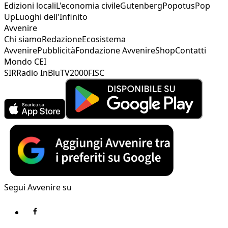
Edizioni locali
L'economia civile
Gutenberg
Popotus
Pop
Up
Luoghi dell'Infinito
Avvenire
Chi siamo
Redazione
Ecosistema
Avvenire
Pubblicità
Fondazione Avvenire
Shop
Contatti
Mondo CEI
SIR
Radio InBlu
TV2000
FISC
Segui Avvenire su