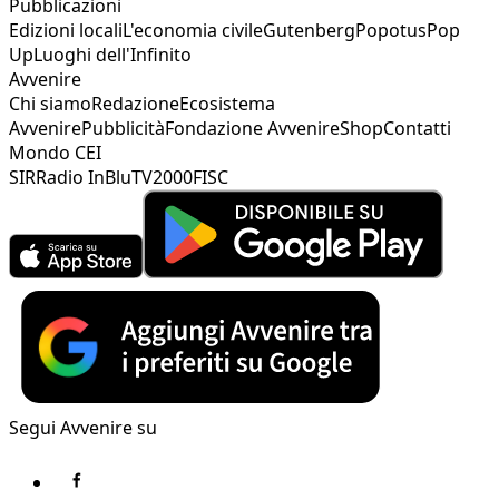
Pubblicazioni
Edizioni locali
L'economia civile
Gutenberg
Popotus
Pop
Up
Luoghi dell'Infinito
Avvenire
Chi siamo
Redazione
Ecosistema
Avvenire
Pubblicità
Fondazione Avvenire
Shop
Contatti
Mondo CEI
SIR
Radio InBlu
TV2000
FISC
Segui Avvenire su