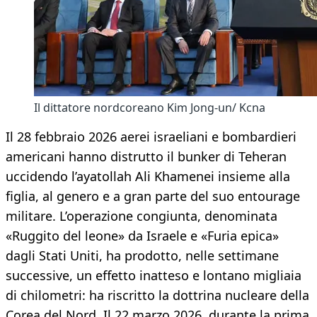
Il dittatore nordcoreano Kim Jong-un/ Kcna
Il 28 febbraio 2026 aerei israeliani e bombardieri
americani hanno distrutto il bunker di Teheran
uccidendo l’ayatollah Ali Khamenei insieme alla
figlia, al genero e a gran parte del suo entourage
militare. L’operazione congiunta, denominata
«Ruggito del leone» da Israele e «Furia epica»
dagli Stati Uniti, ha prodotto, nelle settimane
successive, un effetto inatteso e lontano migliaia
di chilometri: ha riscritto la dottrina nucleare della
Corea del Nord. Il 22 marzo 2026, durante la prima