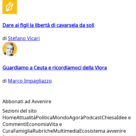
Dare ai figli la libertà di cavarsela da soli
di
Stefano Vicari
Guardiamo a Ceuta e ricordiamoci della Vlora
di
Marco Impagliazzo
Abbonati ad Avvenire
Sezioni del sito
Home
Attualità
Politica
Mondo
Agorà
Podcast
Chiesa
Idee e
Commenti
Economia
Vita e
Cura
Famiglia
Rubriche
Multimedia
Ecosistema avvenire