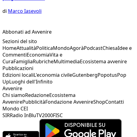
di
Marco Iasevoli
Abbonati ad Avvenire
Sezioni del sito
Home
Attualità
Politica
Mondo
Agorà
Podcast
Chiesa
Idee e
Commenti
Economia
Vita e
Cura
Famiglia
Rubriche
Multimedia
Ecosistema avvenire
Pubblicazioni
Edizioni locali
L'economia civile
Gutenberg
Popotus
Pop
Up
Luoghi dell'Infinito
Avvenire
Chi siamo
Redazione
Ecosistema
Avvenire
Pubblicità
Fondazione Avvenire
Shop
Contatti
Mondo CEI
SIR
Radio InBlu
TV2000
FISC