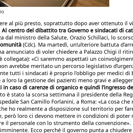
io
dere al più presto, soprattutto dopo aver ottenuto il 
.
Al centro del dibattito tra Governo e sindacati di c
a dal ministro della Salute, Orazio Schillaci, lo scors
 comunità
(Cdc). Ma martedì, un’ulteriore battuta d’ar
 annunciato di voler chiedere a Palazzo Chigi il riti
ci è collegata): «Ci saremmo aspettati un coinvolgimen
 non avrebbe meritato un percorso legislativo d’urgen
e tutti i sindacati è proprio l’obbligo per medici di 
re a loro la gestione dei pazienti meno gravi e allegge
ti in caso di carenze di organico e quindi l’ingresso 
nto è stato la scorsa settimana il presidente della R
spedale San Camillo Forlanini, a Roma: «La cosa che 
che ho realmente a disposizione sul territorio per 
e, però loro ci devono mettere in condizioni di poter
re il personale con lo strumento della convenzione».
imminente. Ecco perché il governo punta a chiudere l’i