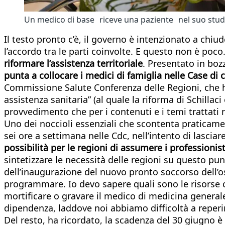
Un medico di base riceve una paziente nel suo stud
Il testo pronto c’è, il governo è intenzionato a chiu
l’accordo tra le parti coinvolte. E questo non è poco
riformare l’assistenza territoriale
. Presentato in bozz
punta a collocare i medici di famiglia nelle Case di
Commissione Salute Conferenza delle Regioni, che ha
assistenza sanitaria” (al quale la riforma di Schilla
provvedimento che per i contenuti e i temi trattati
Uno dei noccioli essenziali che scontenta praticament
sei ore a settimana nelle Cdc, nell’intento di lascia
possibilità per le regioni di assumere i professionis
sintetizzare le necessità delle regioni su questo pu
dell’inaugurazione del nuovo pronto soccorso dell’o
programmare. Io devo sapere quali sono le risorse 
mortificare o gravare il medico di medicina general
dipendenza, laddove noi abbiamo difficoltà a reperi
Del resto, ha ricordato, la scadenza del 30 giugno è 