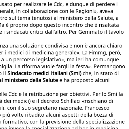
 usato per realizzare le Cdc, e dunque di perdere i
erale, in collaborazione con le Regioni», aveva
ro sul tema tenutosi al ministero della Salute, a
a è proprio dopo questo incontro che è risaltata
 i sindacati critici dall’altro. Per Gemmato il tavolo
senza una soluzione condivisa e non è ancora chiaro
per i medici di medicina generale». La Fimmg, però,
to a un percorso legislativo», ma ieri ha comunque
iglia. La riforma vuole fargli la festa». Permangono
 il
Sindacato medici italiani (Smi)
che, in stato di
l ministero della Salute
e ha proposto alcuni
le Cdc e la retribuzione per obiettivi. Per lo Smi la
 dei medici) e il decreto Schillaci «rischiano di
ali, con il suo segretario nazionale, Francesco
 volte ribadito alcuni aspetti della bozza di
a formativo, con la previsione della specializzazione
ene invece la specializzazione ad hoc in medicina