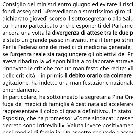
Consiglio dei ministri entro giugno ed evitare il risc
fondi assegnati. «Prevediamo a strettissimo giro di
dichiarato giovedì scorso il sottosegretario alla Sa
cui hanno partecipato anche esponenti del Parlament
ancora una volta
la divergenza di attese tra le due p
è stato un grande passo in avanti, ma il tempo strin
Per la Federazione dei medici di medicina generale, 
se l’urgenza reale sia raggiungere gli obiettivi del 
aveva ribadito la «disponibilità a collaborare attrav
rinnovato le critiche con un manifesto che recita: «
delle criticità – in primis
il debito orario da colmare 
agitazione, ha indetto una manifestazione nazionale
emendamenti.
In particolare, ha sottolineato la segretaria Pina Ono
fuga dei medici di famiglia è destinata ad accelerare 
rappresentare il colpo di grazia definitivo». In stato
Esposito, che ha promesso: «Come sindacati presen
decreto sono irricevibili». Valuta invece positivame
per i medici di famiglia. Un aspetto che vede d’acc