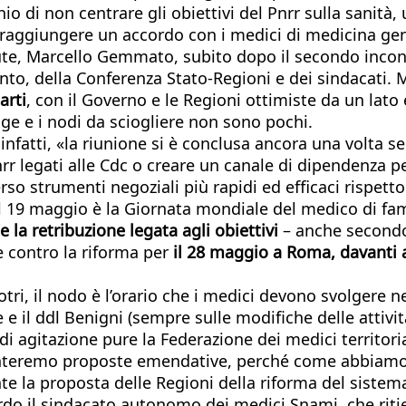
hio di non centrare gli obiettivi del Pnrr sulla sanità,
 raggiungere un accordo con i medici di medicina gen
lute, Marcello Gemmato, subito dopo il secondo incont
o, della Conferenza Stato-Regioni e dei sindacati. M
arti
, con il Governo e le Regioni ottimiste da un lato e
ge e i nodi da sciogliere non sono pochi.
infatti, «la riunione si è conclusa ancora una volta 
Pnrr legati alle Cdc o creare un canale di dipendenza 
erso strumenti negoziali più rapidi ed efficaci rispet
Il 19 maggio è la Giornata mondiale del medico di fam
e la retribuzione legata agli obiettivi
– anche secondo
 contro la riforma per
il 28 maggio a Roma, davanti a
tri, il nodo è l’orario che i medici devono svolgere nel
e il ddl Benigni (sempre sulle modifiche delle attività
 di agitazione pure la Federazione dei medici territori
teremo proposte emendative, perché come abbiamo più
nte la proposta delle Regioni della riforma del sistem
ordo il sindacato autonomo dei medici Snami, che riti