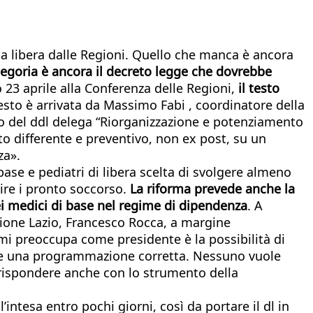
via libera dalle Regioni. Quello che manca è ancora
ategoria è ancora il decreto legge che dovrebbe
o 23 aprile alla Conferenza delle Regioni,
il testo
resto è arrivata da Massimo Fabi , coordinatore della
ro del ddl delega “Riorganizzazione e potenziamento
to differente e preventivo, non ex post, su un
za».
base e pediatri di libera scelta di svolgere almeno
rire i pronto soccorso.
La riforma prevede anche la
dei medici di base nel regime di dipendenza
. A
egione Lazio, Francesco Rocca, a margine
mi preoccupa come presidente è la possibilità di
fare una programmazione corretta. Nessuno vuole
 rispondere anche con lo strumento della
ntesa entro pochi giorni, così da portare il dl in