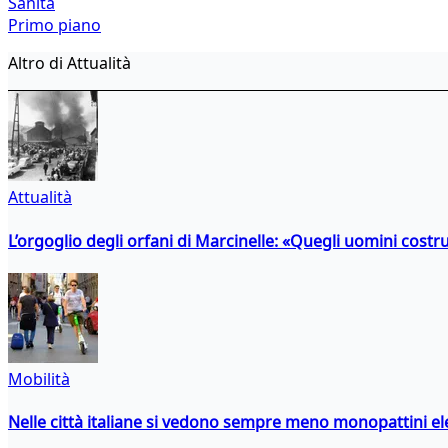
Sanità
Primo piano
Altro di Attualità
Attualità
L’orgoglio degli orfani di Marcinelle: «Quegli uomini costr
Mobilità
Nelle città italiane si vedono sempre meno monopattini ele