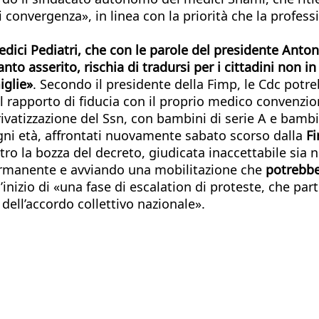
di convergenza», in linea con la priorità che la profe
Medici Pediatri, che con le parole del presidente Anton
to asserito, rischia di tradursi per i cittadini non i
iglie»
. Secondo il presidente della Fimp, le Cdc potr
e il rapporto di fiducia con il proprio medico conven
vatizzazione del Ssn, con bambini di serie A e bambin
ogni età, affrontati nuovamente sabato scorso dalla
F
o la bozza del decreto, giudicata inaccettabile sia 
permanente e avviando una mobilitazione che
potrebbe 
l’inizio di «una fase di escalation di proteste, che part
dell’accordo collettivo nazionale».