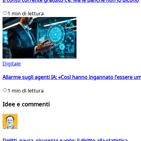
1 min di lettura
Digitale
Allarme sugli agenti IA: «Così hanno ingannato l'essere 
1 min di lettura
Idee e commenti
Delitti, paura, sicurezza e voto: il diritto alla statistica