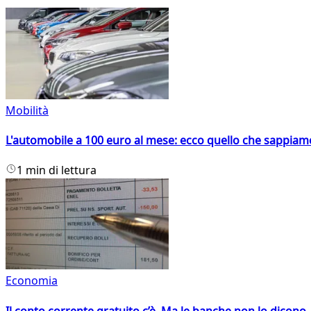
Mobilità
L'automobile a 100 euro al mese: ecco quello che sappiam
1 min di lettura
Economia
Il conto corrente gratuito c’è. Ma le banche non lo dicono