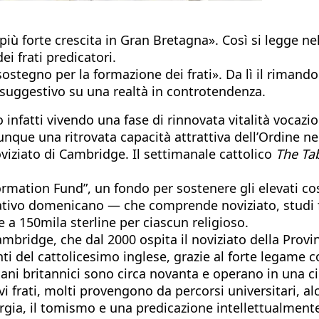
più forte crescita in Gran Bretagna». Così si legge ne
ei frati predicatori.
stegno per la formazione dei frati». Da lì il rimando
suggestivo su una realtà in controtendenza.
infatti vivendo una fase di rinnovata vitalità vocazio
nque una ritrovata capacità attrattiva dell’Ordine n
viziato di Cambridge. Il settimanale cattolico
The Tab
Formation Fund”, un fondo per sostenere gli elevati co
ativo domenicano — che comprende noviziato, studi fil
a 150mila sterline per ciascun religioso.
Cambridge, che dal 2000 ospita il noviziato della Prov
ti del cattolicesimo inglese, grazie al forte legame co
ani britannici sono circa novanta e operano in una ci
vi frati, molti provengono da percorsi universitari, a
rgia, il tomismo e una predicazione intellettualmente