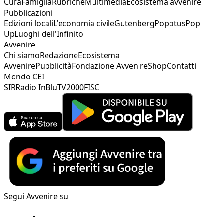
Cura
Famiglia
Rubriche
Multimedia
Ecosistema avvenire
Pubblicazioni
Edizioni locali
L'economia civile
Gutenberg
Popotus
Pop
Up
Luoghi dell'Infinito
Avvenire
Chi siamo
Redazione
Ecosistema
Avvenire
Pubblicità
Fondazione Avvenire
Shop
Contatti
Mondo CEI
SIR
Radio InBlu
TV2000
FISC
Segui Avvenire su