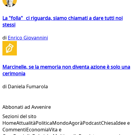
La "folla" ci riguarda, siamo chiamati a dare tutti noi
stessi
di
Enrico Giovannini
Marcinelle, se la memoria non diventa azione è solo una
cerimonia
di
Daniela Fumarola
Abbonati ad Avvenire
Sezioni del sito
Home
Attualità
Politica
Mondo
Agorà
Podcast
Chiesa
Idee e
Commenti
Economia
Vita e