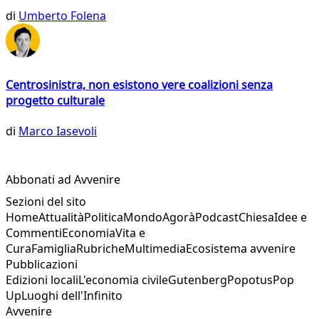
di
Umberto Folena
Centrosinistra, non esistono vere coalizioni senza
progetto culturale
di
Marco Iasevoli
Abbonati ad Avvenire
Sezioni del sito
Home
Attualità
Politica
Mondo
Agorà
Podcast
Chiesa
Idee e
Commenti
Economia
Vita e
Cura
Famiglia
Rubriche
Multimedia
Ecosistema avvenire
Pubblicazioni
Edizioni locali
L'economia civile
Gutenberg
Popotus
Pop
Up
Luoghi dell'Infinito
Avvenire