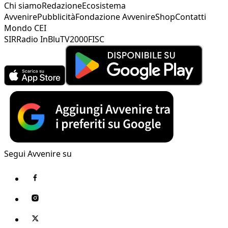
Chi siamo
Redazione
Ecosistema
Avvenire
Pubblicità
Fondazione Avvenire
Shop
Contatti
Mondo CEI
SIR
Radio InBlu
TV2000
FISC
Segui Avvenire su