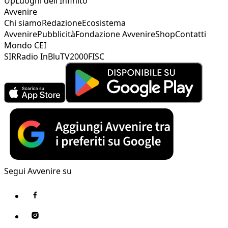
Up
Luoghi dell'Infinito
Avvenire
Chi siamo
Redazione
Ecosistema
Avvenire
Pubblicità
Fondazione Avvenire
Shop
Contatti
Mondo CEI
SIR
Radio InBlu
TV2000
FISC
Segui Avvenire su