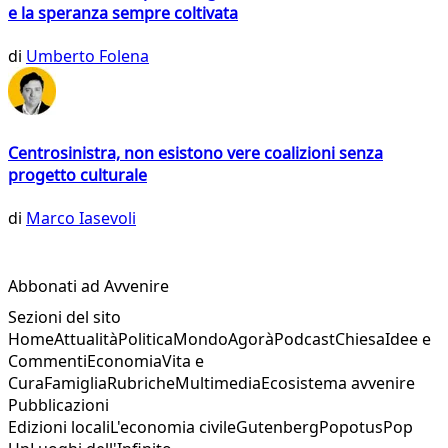
e la speranza sempre coltivata
di
Umberto Folena
Centrosinistra, non esistono vere coalizioni senza
progetto culturale
di
Marco Iasevoli
Abbonati ad Avvenire
Sezioni del sito
Home
Attualità
Politica
Mondo
Agorà
Podcast
Chiesa
Idee e
Commenti
Economia
Vita e
Cura
Famiglia
Rubriche
Multimedia
Ecosistema avvenire
Pubblicazioni
Edizioni locali
L'economia civile
Gutenberg
Popotus
Pop